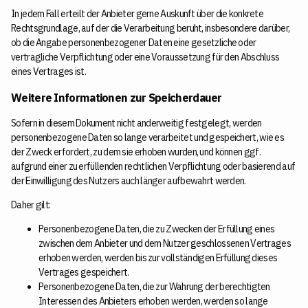
In jedem Fall erteilt der Anbieter gerne Auskunft über die konkrete
Rechtsgrundlage, auf der die Verarbeitung beruht, insbesondere darüber,
ob die Angabe personenbezogener Daten eine gesetzliche oder
vertragliche Verpflichtung oder eine Voraussetzung für den Abschluss
eines Vertrages ist.
Weitere Informationen zur Speicherdauer
Sofern in diesem Dokument nicht anderweitig festgelegt, werden
personenbezogene Daten so lange verarbeitet und gespeichert, wie es
der Zweck erfordert, zu dem sie erhoben wurden, und können ggf.
aufgrund einer zu erfüllenden rechtlichen Verpflichtung oder basierend auf
der Einwilligung des Nutzers auch länger aufbewahrt werden.
Daher gilt:
Personenbezogene Daten, die zu Zwecken der Erfüllung eines
zwischen dem Anbieter und dem Nutzer geschlossenen Vertrages
erhoben werden, werden bis zur vollständigen Erfüllung dieses
Vertrages gespeichert.
Personenbezogene Daten, die zur Wahrung der berechtigten
Interessen des Anbieters erhoben werden, werden so lange