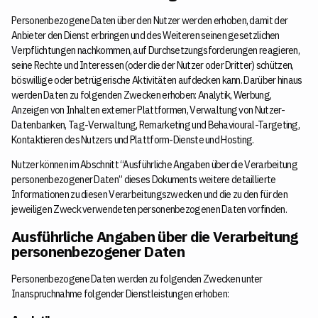
Personenbezogene Daten über den Nutzer werden erhoben, damit der
Anbieter den Dienst erbringen und des Weiteren seinen gesetzlichen
Verpflichtungen nachkommen, auf Durchsetzungsforderungen reagieren,
seine Rechte und Interessen (oder die der Nutzer oder Dritter) schützen,
böswillige oder betrügerische Aktivitäten aufdecken kann. Darüber hinaus
werden Daten zu folgenden Zwecken erhoben: Analytik, Werbung,
Anzeigen von Inhalten externer Plattformen, Verwaltung von Nutzer-
Datenbanken, Tag-Verwaltung, Remarketing und Behavioural-Targeting,
Kontaktieren des Nutzers und Plattform-Dienste und Hosting.
Nutzer können im Abschnitt “Ausführliche Angaben über die Verarbeitung
personenbezogener Daten” dieses Dokuments weitere detaillierte
Informationen zu diesen Verarbeitungszwecken und die zu den für den
jeweiligen Zweck verwendeten personenbezogenen Daten vorfinden.
Ausführliche Angaben über die Verarbeitung
personenbezogener Daten
Personenbezogene Daten werden zu folgenden Zwecken unter
Inanspruchnahme folgender Dienstleistungen erhoben: