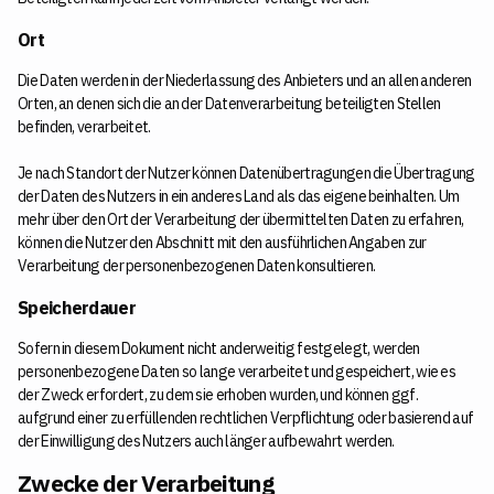
Ort
Die Daten werden in der Niederlassung des Anbieters und an allen anderen
Orten, an denen sich die an der Datenverarbeitung beteiligten Stellen
befinden, verarbeitet.
Je nach Standort der Nutzer können Datenübertragungen die Übertragung
der Daten des Nutzers in ein anderes Land als das eigene beinhalten. Um
mehr über den Ort der Verarbeitung der übermittelten Daten zu erfahren,
können die Nutzer den Abschnitt mit den ausführlichen Angaben zur
Verarbeitung der personenbezogenen Daten konsultieren.
Speicherdauer
Sofern in diesem Dokument nicht anderweitig festgelegt, werden
personenbezogene Daten so lange verarbeitet und gespeichert, wie es
der Zweck erfordert, zu dem sie erhoben wurden, und können ggf.
aufgrund einer zu erfüllenden rechtlichen Verpflichtung oder basierend auf
der Einwilligung des Nutzers auch länger aufbewahrt werden.
Zwecke der Verarbeitung