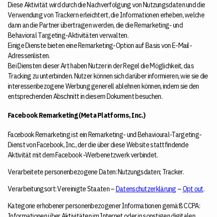
Diese Aktivität wird durch die Nachverfolgung von Nutzungsdaten und die
Verwendung von Trackern erleichtert, die Informationen erheben, welche
dann an die Partner übertragen werden, die die Remarketing- und
Behavioral Targeting-Aktivitäten verwalten.
Einige Dienste bieten eine Remarketing-Option auf Basis von E-Mail-
Adressenlisten.
Bei Diensten dieser Art haben Nutzer in der Regel die Möglichkeit, das
Tracking zu unterbinden. Nutzer können sich darüber informieren, wie sie die
interessenbezogene Werbung generell ablehnen können, indem sie den
entsprechenden Abschnitt in diesem Dokument besuchen.
Facebook Remarketing (Meta Platforms, Inc.)
Facebook Remarketing ist ein Remarketing- und Behavioural-Targeting-
Dienst von Facebook, Inc., der die über diese Website stattfindende
Aktivität mit dem Facebook -Werbenetzwerk verbindet.
Verarbeitete personenbezogene Daten: Nutzungsdaten; Tracker.
Verarbeitungsort: Vereinigte Staaten –
Datenschutzerklärung
–
Opt out
.
Kategorie erhobener personenbezogener Informationen gemäß CCPA:
Informationen über Aktivitäten im Internet oder in sonstigen digitalen