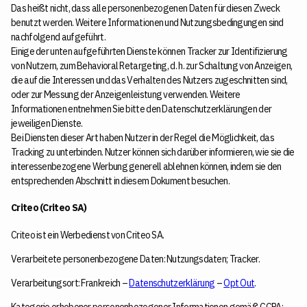
Das heißt nicht, dass alle personenbezogenen Daten für diesen Zweck
benutzt werden. Weitere Informationen und Nutzungsbedingungen sind
nachfolgend aufgeführt.
Einige der unten aufgeführten Dienste können Tracker zur Identifizierung
von Nutzern, zum Behavioral Retargeting, d. h. zur Schaltung von Anzeigen,
die auf die Interessen und das Verhalten des Nutzers zugeschnitten sind,
oder zur Messung der Anzeigenleistung verwenden. Weitere
Informationen entnehmen Sie bitte den Datenschutzerklärungen der
jeweiligen Dienste.
Bei Diensten dieser Art haben Nutzer in der Regel die Möglichkeit, das
Tracking zu unterbinden. Nutzer können sich darüber informieren, wie sie die
interessenbezogene Werbung generell ablehnen können, indem sie den
entsprechenden Abschnitt in diesem Dokument besuchen.
Criteo (Criteo SA)
Criteo ist ein Werbedienst von Criteo SA.
Verarbeitete personenbezogene Daten: Nutzungsdaten; Tracker.
Verarbeitungsort: Frankreich –
Datenschutzerklärung
–
Opt Out
.
Kategorie erhobener personenbezogener Informationen gemäß CCPA: