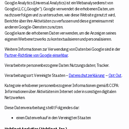
Google Analytics (Universal Analytics) ist ein Webanalysedienst von
Google LLC („Google“). Google verwendet die erhobenen Daten, um
nachzuverfolgen und zu untersuchen, wie diese Website genutzt wird,
Berichte über ihre Aktivitäten zu verfassen und diese gemeinsam mit
anderen Google-Diensten zu nutzen.
Google kann die erhobenen Daten verwenden, um die Anzeigen seines
eigenen Werbenetzwerks zu kontextualisieren und personalisieren.
Weitere Informationen zur Verwendung von Daten bei Google sind in der
Partner-Richtlinie von Google einsehbar
.
Verarbeitete personenbezogene Daten: Nutzungsdaten; Tracker.
Verarbeitungsort: Vereinigte Staaten –
Datenschutzerklärung
–
Opt Out
.
Kategorie erhobener personenbezogener Informationen gemäß CCPA:
Informationen über Aktivitäten im Internet oder in sonstigen digitalen
Netzwerken.
Diese Datenverarbeitung stellt Folgendes dar:
einen Datenverkauf in den Vereinigten Staaten