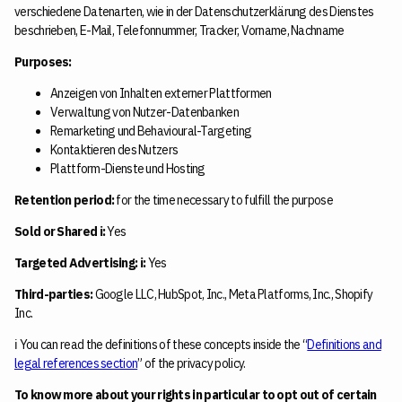
verschiedene Datenarten, wie in der Datenschutzerklärung des Dienstes
beschrieben, E-Mail, Telefonnummer, Tracker, Vorname, Nachname
Purposes:
Anzeigen von Inhalten externer Plattformen
Verwaltung von Nutzer-Datenbanken
Remarketing und Behavioural-Targeting
Kontaktieren des Nutzers
Plattform-Dienste und Hosting
Retention period:
for the time necessary to fulfill the purpose
Sold or Shared ℹ️:
Yes
Targeted Advertising: ℹ️:
Yes
Third-parties:
Google LLC, HubSpot, Inc., Meta Platforms, Inc., Shopify
Inc.
ℹ️ You can read the definitions of these concepts inside the “
Definitions and
legal references section
” of the privacy policy.
To know more about your rights in particular to opt out of certain