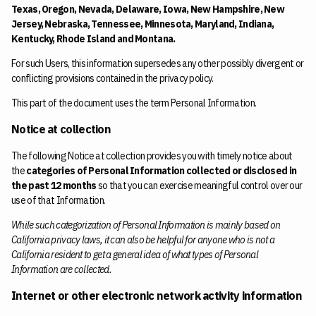
Texas, Oregon, Nevada, Delaware, Iowa, New Hampshire, New
Jersey, Nebraska, Tennessee, Minnesota, Maryland, Indiana,
Kentucky, Rhode Island and Montana.
For such Users, this information supersedes any other possibly divergent or
conflicting provisions contained in the privacy policy.
This part of the document uses the term Personal Information.
Notice at collection
The following Notice at collection provides you with timely notice about
the
categories of Personal Information collected or disclosed in
the past 12 months
so that you can exercise meaningful control over our
use of that Information.
While such categorization of Personal Information is mainly based on
California privacy laws, it can also be helpful for anyone who is not a
California resident to get a general idea of what types of Personal
Information are collected.
Internet or other electronic network activity information