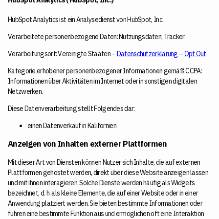
HubSpot Analytics ( HubSpot, Inc.)
HubSpot Analytics ist ein Analysedienst von HubSpot, Inc.
Verarbeitete personenbezogene Daten: Nutzungsdaten; Tracker.
Verarbeitungsort: Vereinigte Staaten –
Datenschutzerklärung
–
Opt Out
.
Kategorie erhobener personenbezogener Informationen gemäß CCPA:
Informationen über Aktivitäten im Internet oder in sonstigen digitalen
Netzwerken.
Diese Datenverarbeitung stellt Folgendes dar:
einen Datenverkauf in Kalifornien
Anzeigen von Inhalten externer Plattformen
Mit dieser Art von Diensten können Nutzer sich Inhalte, die auf externen
Plattformen gehostet werden, direkt über diese Website anzeigen lassen
und mit ihnen interagieren. Solche Dienste werden häufig als Widgets
bezeichnet, d. h. als kleine Elemente, die auf einer Website oder in einer
Anwendung platziert werden. Sie bieten bestimmte Informationen oder
führen eine bestimmte Funktion aus und ermöglichen oft eine Interaktion