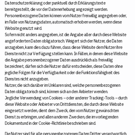
Datenschutzerklärung oder punktuell durch Erklärungstexte
bereitgestellt, die vor der Datenerhebung angezeigt werden.
Personenbezogene Daten können vom Nutzer freiwillig angegeben oder,
im Falle von Nutzungsdaten, automatisch erhoben werden, wenn diese
Website genutzt wird.
Sofern nicht anders angegeben, ist die Angabe aller durch diese Website
angeforderten Daten obligatorisch. Weigert sich der Nutzer, die Daten
anzugeben, kann dies dazu führen, dass diese Website dem Nutzer ihre
Dienste nicht zur Verfügung stellen kann. In Fällen, in denen diese Website
die Angabe personenbezogener Daten ausdrücklich als freiwillig
bezeichnet, dürfen sich die Nutzer dafür entscheiden, diese Daten ohne
jegliche Folgen für die Verfügbarkeit oder die Funktionsfähigkeit des
Dienstes nicht anzugeben.
Nutzer, die sich darüber im Unklaren sind, welche personenbezogenen
Daten obligatorisch sind, können sich an den Anbieter wenden.
Jegliche Verwendung von Cookies – oder anderer Tracking-Tools – durch
diese Website oder Anbieter von Drittdiensten, die durch diese Website
eingesetzt werden, dient dem Zweck, den vom Nutzer gewünschten
Dienst zu erbringen, und allen anderen Zwecken, die im vorliegenden
Dokumentund in der Cookie-Richtlinie beschrieben sind.
Die Nutzer sind für alle personenbezogenen Daten Dritter verantwortlich,