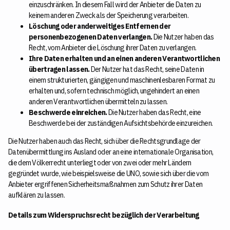
einzuschränken. In diesem Fall wird der Anbieter die Daten zu
keinem anderen Zweck als der Speicherung verarbeiten.
Löschung oder anderweitiges Entfernen der
personenbezogenen Daten verlangen.
Die Nutzer haben das
Recht, vom Anbieter die Löschung ihrer Daten zu verlangen.
Ihre Daten erhalten und an einen anderen Verantwortlichen
übertragen lassen.
Der Nutzer hat das Recht, seine Daten in
einem strukturierten, gängigen und maschinenlesbaren Format zu
erhalten und, sofern technisch möglich, ungehindert an einen
anderen Verantwortlichen übermitteln zu lassen.
Beschwerde einreichen.
Die Nutzer haben das Recht, eine
Beschwerde bei der zuständigen Aufsichtsbehörde einzureichen.
Die Nutzer haben auch das Recht, sich über die Rechtsgrundlage der
Datenübermittlung ins Ausland oder an eine internationale Organisation,
die dem Völkerrecht unterliegt oder von zwei oder mehr Ländern
gegründet wurde, wie beispielsweise die UNO, sowie sich über die vom
Anbieter ergriffenen Sicherheitsmaßnahmen zum Schutz ihrer Daten
aufklären zu lassen.
Details zum Widerspruchsrecht bezüglich der Verarbeitung