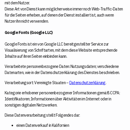
mit dem Nutzer.
Diese Art von Dienst kann möglicherweise immer noch Web-Traffic-Daten
für die Seiten erheben, auf denen der Dienst installiert ist, auch wenn
Nutzer ihn nicht verwenden.
Google Fonts (Google LLC)
Google Fonts ist ein von Google LLC bereitgestellter Service zur
Visualisierung von Schriftarten, mit dem diese Website entsprechende
Inhalte auf ihren Seiten einbinden kann.
Verarbeitete personenbezogene Daten: Nutzungsdaten; verschiedene
Datenarten, wie in der Datenschutzerklärung des Dienstes beschrieben.
Verarbeitungsort: Vereinigte Staaten –
Datenschutzerklärung
.
Kategorie erhobener personenbezogener Informationen gemäß CCPA:
Identifikatoren; Informationen über Aktivitäten im Internet oder in
sonstigen digitalen Netzwerken.
Diese Datenverarbeitung stellt Folgendes dar:
einen Datenverkauf in Kalifornien