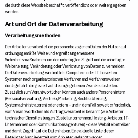
die durch diese Website beschafft, veröffentlicht oder weitergegeben
werden.
Art und Ort der Datenverarbeitung
Verarbeitungsmethoden
Der Anbieter verarbeitet die personenbezogenen Daten der Nutzer auf
ordnungsgemäße Weise und ergreift angemessene
Sicherheitsmaßnahmen, um den unbefugten Zugriff und die unbefugte
Weiterleitung, Veränderung oder Vernichtung von Daten zu vermeiden.
Die Datenverarbeitung wird mittels Computern oder IT-basierten
Systemen nach organisatorischen Verfahren und Verfahrensweisen
durchgeführt, die gezielt auf die angegebenen Zwecke abstellen.
Zusätzlich zum Verantwortlichen könnten auch andere Personen intern
(Personalverwaltung, Vertrieb, Marketing, Rechtsabteilung,
Systemadministratoren) oder extern – und in dem Fall soweit erforderlich,
vom Verantwortlichen als Auftragsverarbeiter benannt (wie Anbieter
technischer Dienstleistungen, Zustellunternehmen, Hosting-Anbieter, IT-
Unternehmen oder Kommunikationsagenturen) - diese Website betreiben
und damit Zugriff auf die Daten haben. Eine aktuelle Liste dieser
Beteiligten kann jederzeit vom Anbieter verlangt werden.