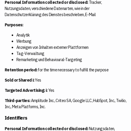
Personal Information collected or disclosed:
Tracker,
Nutzungsdaten, verschiedene Datenarten, wie in der
Datenschutzerklärung des Dienstes beschrieben, E-Mail
Purposes:
Analytik
Werbung
Anzeigen von Inhalten externer Plattformen
Tag-Verwaltung
Remarketing und Behavioural-Targeting
Retention period:
for the time necessary to fulfill the purpose
Sold or Shared ℹ️:
Yes
Targeted Advertising: ℹ️:
Yes
Third-parties:
Amplitude Inc., Criteo SA, Google LLC, HubSpot, Inc., Twilio,
Inc., Meta Platforms, Inc.
Identifiers
Personal Information collected or disclosed:
Nutzungsdaten,