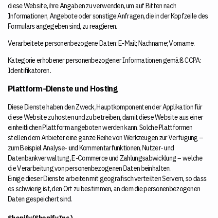
diese Website, ihre Angaben zu verwenden, um auf Bitten nach
Informationen, Angebote oder sonstige Anfragen, die in der Kopfzeile des
Formulars angegeben sind, zu reagieren.
Verarbeitete personenbezogene Daten: E-Mail; Nachname; Vorname.
Kategorie erhobener personenbezogener Informationen gemäß CCPA:
Identifikatoren.
Plattform-Dienste und Hosting
Diese Dienste haben den Zweck, Hauptkomponenten der Applikation für
diese Website zu hosten und zu betreiben, damit diese Website aus einer
einheitlichen Plattform angeboten werden kann. Solche Plattformen
stellen dem Anbieter eine ganze Reihe von Werkzeugen zur Verfügung –
zum Beispiel Analyse- und Kommentarfunktionen, Nutzer- und
Datenbankverwaltung, E-Commerce und Zahlungsabwicklung – welche
die Verarbeitung von personenbezogenen Daten beinhalten.
Einige dieser Dienste arbeiten mit geografisch verteilten Servern, so dass
es schwierig ist, den Ort zu bestimmen, an dem die personenbezogenen
Daten gespeichert sind.