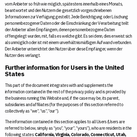
vom Anbieter so früh wie möglich, spätestens innerhalb eines Monats,
beantwortet und den Nutzern die gesetzlich vorgeschriebenen
Informationen zur Verfügung gestellt. Jede Berichtigung oder Löschung
personenbezogener Daten oder die Einschränkung der Verarbeitung teilt
der Anbieter allen Empfängern, denen personenbezogene Daten
offengelegt wurden, mit, falls es welche gibt. Es sei denn, dies erweist sich
als unmöglich oder ist mit einem unverhältnismäßigen Aufwand verbunden.
Der Anbieter unterrichtet den Nutzer über diese Empfänger, wenn der
Nutzer dies verlangt.
Further information for Users in the United
States
This part of the document integrates with and supplements the
information contained in the rest of the privacy policy and is provided by
the business running this Website and, if the case may be, its parent,
subsidiaries and affiliates (for the purposes of this section referred to
collectively as “we”, “us”, “our”).
The information contained in this section applies to all Users (Users are
referred to below, simply as “you”, “your”, “yours”), who are residents in the
following states:
California, Virginia, Colorado, Connecticut, Utah,