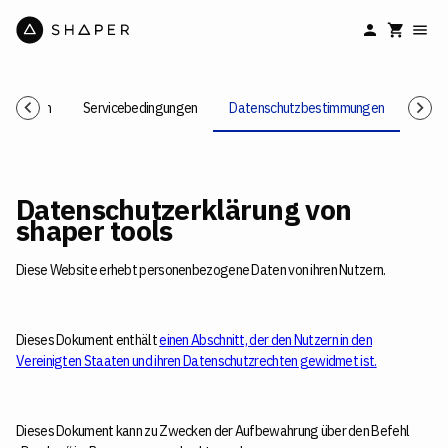
ingungen
Servicebedingungen
Datenschutzbestimmungen
Nutz
Datenschutzerklärung von
shaper tools
Diese Website erhebt personenbezogene Daten von ihren Nutzern.
Dieses Dokument enthält
einen Abschnitt, der den Nutzern in den
Vereinigten Staaten und ihren Datenschutzrechten gewidmet ist.
Dieses Dokument kann zu Zwecken der Aufbewahrung über den Befehl