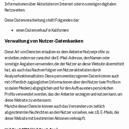
Informationen über Aktivitäten im Internet oder in sonstigen digitalen
Netzwerken.
Diese Datenverarbeitung stellt Folgendes dar:
einen Datenverkauf in Kalifornien
Verwaltung von Nutzer-Datenbanken
Diese Art von Diensten erlauben es dem Anbieter Nutzerprofile zu
erstellen, indem sie zunächst die E-Mail-Adresse, den Namen oder
sonstige Angaben verwenden, die der Nutzer an diese Website übermittelt
hat, als auch das Nachverfolgen von Nutzeraktivitäten durch
Analysefunktionalitäten. Diese personenbezogenen Daten können auch
mit öffentlich zugänglichen Informationen über den Nutzer (wie Profile in
sozialen Medien) abgeglichen und für den Aufbau eines persönlichen
Profils verwendet werden, das der Anbieter anzeigen und nutzen kann, um
diese Website zu verbessern.
Manche dieser Dienste können auch das Versenden von zeitlich
abgestimmten Nachrichten an den Nutzer vorsehen, wie z.B. E-Mails, die
diese Website mit bestimmten Aktionen verknüpft.