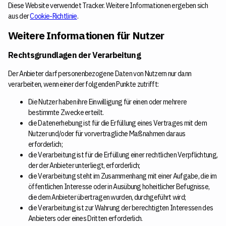
Diese Website verwendet Tracker. Weitere Informationen ergeben sich
aus der
Cookie-Richtlinie
.
Weitere Informationen für Nutzer
Rechtsgrundlagen der Verarbeitung
Der Anbieter darf personenbezogene Daten von Nutzern nur dann
verarbeiten, wenn einer der folgenden Punkte zutrifft:
Die Nutzer haben ihre Einwilligung für einen oder mehrere
bestimmte Zwecke erteilt.
die Datenerhebung ist für die Erfüllung eines Vertrages mit dem
Nutzer und/oder für vorvertragliche Maßnahmen daraus
erforderlich;
die Verarbeitung ist für die Erfüllung einer rechtlichen Verpflichtung,
der der Anbieter unterliegt, erforderlich;
die Verarbeitung steht im Zusammenhang mit einer Aufgabe, die im
öffentlichen Interesse oder in Ausübung hoheitlicher Befugnisse,
die dem Anbieter übertragen wurden, durchgeführt wird;
die Verarbeitung ist zur Wahrung der berechtigten Interessen des
Anbieters oder eines Dritten erforderlich.