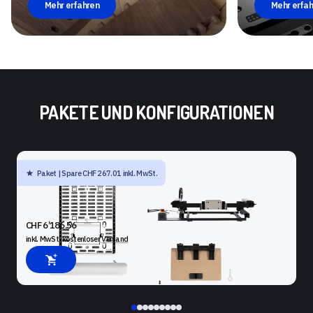
Mehr erfahren
Mehr erfah
PAKETE UND KONFIGURATIONEN
Paket | Spare CHF 267.01 inkl. MwSt.
SHAPER ORIGIN + BENCHPILOT + WORKSTATION +
WERKSTÜCKTRÄGER UPGRADE KIT + PLATE +
KANTENANSCHLAG
CHF 6’186.56
inkl. MwSt. kostenloser
Versand