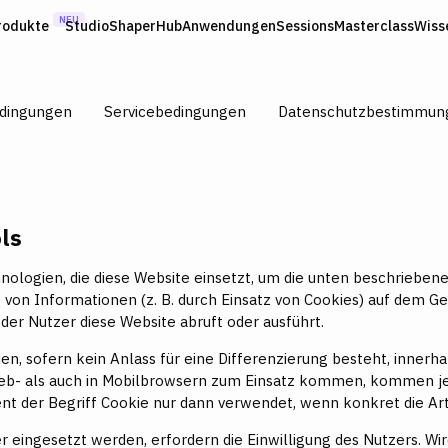
NEU
rodukte
Studio
ShaperHub
Anwendungen
Sessions
Masterclass
Wiss
edingungen
Servicebedingungen
Datenschutzbestimmun
ols
nologien, die diese Website einsetzt, um die unten beschriebe
 von Informationen (z. B. durch Einsatz von Cookies) auf dem Ge
er Nutzer diese Website abruft oder ausführt.
n, sofern kein Anlass für eine Differenzierung besteht, innerha
eb- als auch in Mobilbrowsern zum Einsatz kommen, kommen je
nt der Begriff Cookie nur dann verwendet, wenn konkret die Art
eingesetzt werden, erfordern die Einwilligung des Nutzers. Wird d