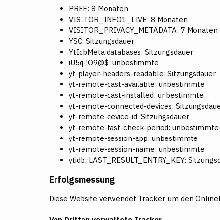
PREF: 8 Monaten
VISITOR_INFO1_LIVE: 8 Monaten
VISITOR_PRIVACY_METADATA: 7 Monaten
YSC: Sitzungsdauer
YtIdbMeta:databases: Sitzungsdauer
iU5q-!O9@$: unbestimmte
yt-player-headers-readable: Sitzungsdauer
yt-remote-cast-available: unbestimmte
yt-remote-cast-installed: unbestimmte
yt-remote-connected-devices: Sitzungsdau
yt-remote-device-id: Sitzungsdauer
yt-remote-fast-check-period: unbestimmte
yt-remote-session-app: unbestimmte
yt-remote-session-name: unbestimmte
ytidb::LAST_RESULT_ENTRY_KEY: Sitzungs
Erfolgsmessung
Diese Website verwendet Tracker, um den Onlinetr
Von Dritten verwaltete Tracker