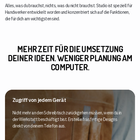
Alles, was du brauchst, nichts, was du nicht brauchst. Studio ist speziell für
Handwerker entwickelt worden und konzentriert sich auf die Funktionen,
die für dich am wichtigsten sind.
MEHR ZEIT FÜR DIE UMSETZUNG
DEINER IDEEN. WENIGER PLANUNG AM
COMPUTER.
Zugriff von jedem Gerät
Nicht mehr an den Schreibtisch zurückgehen müssen, wenn du in
der Werkstatt beschäftigt bist. Erstelle fräsfertige Designs
direkt von deinem Telefon aus.