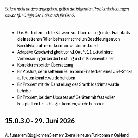
Sofern nicht anders angegeben, gelten die folgenden Problembehebungen
sowohl für Origin Gen1 als auch für Gen2.
Das Auftreten und die Schwere von Überfräsungen des Fräspfads,
die in seltenen Fällen beim sehr schnellen Beschleunigen von
BenchPilot auftreten konnten, wurden reduziert
Adaptive Geschwindigkeit von v1.0 auf v1.1 aktualisiert:
Verbesserungen bei der Leistung und im Kurvenverhalten
Korrekturen bei der Übersetzung
Ein Absturz, der in seltenen Fällen beim Einstecken eines USB-Sticks
auftreten konnte, wurde behoben
Ein Problem mit der Darstellung des Startbildschirms wurde
behoben
Ein Problem, bei dem Updates auf Geräten mit fast vollen
Festplatten fehlschlagen konnten, wurde behoben
15.0.3.0 - 29. Juni 2026
Auf unserem Blog können Sie mehr über alle neuen Funktionen in
Oakland