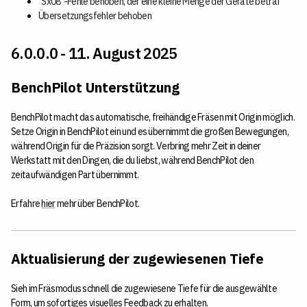
"Sx08"-Fehle behoben, der eine kleine Menge der Geräte betraf
Übersetzungsfehler behoben
6.0.0.0 - 11. August 2025
BenchPilot Unterstützung
BenchPilot macht das automatische, freihändige Fräsen mit Origin möglich.
Setze Origin in BenchPilot ein und es übernimmt die großen Bewegungen,
während Origin für die Präzision sorgt. Verbring mehr Zeit in deiner
Werkstatt mit den Dingen, die du liebst, während BenchPilot den
zeitaufwändigen Part übernimmt.
Erfahre
hier
mehr über BenchPilot.
Aktualisierung der zugewiesenen Tiefe
Sieh im Fräsmodus schnell die zugewiesene Tiefe für die ausgewählte
Form, um sofortiges visuelles Feedback zu erhalten.