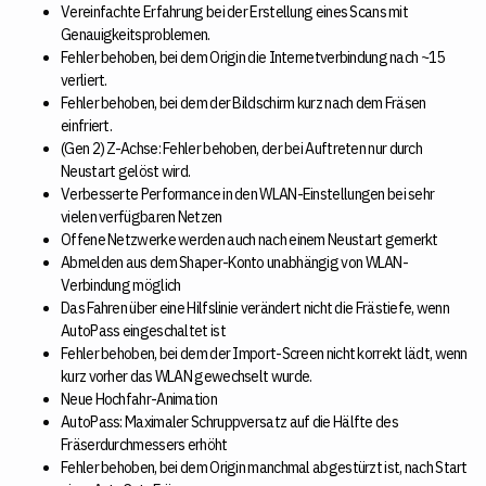
Vereinfachte Erfahrung bei der Erstellung eines Scans mit
Genauigkeitsproblemen.
Fehler behoben, bei dem Origin die Internetverbindung nach ~15
verliert.
Fehler behoben, bei dem der Bildschirm kurz nach dem Fräsen
einfriert.
(Gen 2) Z-Achse: Fehler behoben, der bei Auftreten nur durch
Neustart gelöst wird.
Verbesserte Performance in den WLAN-Einstellungen bei sehr
vielen verfügbaren Netzen
Offene Netzwerke werden auch nach einem Neustart gemerkt
Abmelden aus dem Shaper-Konto unabhängig von WLAN-
Verbindung möglich
Das Fahren über eine Hilfslinie verändert nicht die Frästiefe, wenn
AutoPass eingeschaltet ist
Fehler behoben, bei dem der Import-Screen nicht korrekt lädt, wenn
kurz vorher das WLAN gewechselt wurde.
Neue Hochfahr-Animation
AutoPass: Maximaler Schruppversatz auf die Hälfte des
Fräserdurchmessers erhöht
Fehler behoben, bei dem Origin manchmal abgestürzt ist, nach Start