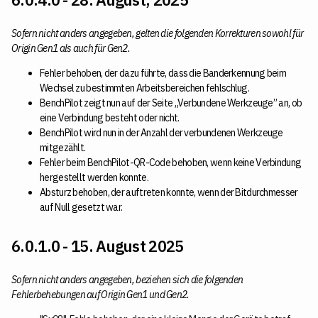
Sofern nicht anders angegeben, gelten die folgenden Korrekturen sowohl für
Origin Gen1 als auch für Gen2.
Fehler behoben, der dazu führte, dass die Banderkennung beim
Wechsel zu bestimmten Arbeitsbereichen fehlschlug.
BenchPilot zeigt nun auf der Seite „Verbundene Werkzeuge” an, ob
eine Verbindung besteht oder nicht.
BenchPilot wird nun in der Anzahl der verbundenen Werkzeuge
mitgezählt.
Fehler beim BenchPilot-QR-Code behoben, wenn keine Verbindung
hergestellt werden konnte.
Absturz behoben, der auftreten konnte, wenn der Bitdurchmesser
auf Null gesetzt war.
6.0.1.0 - 15. August 2025
Sofern nicht anders angegeben, beziehen sich die folgenden
Fehlerbehebungen auf Origin Gen1 und Gen2.