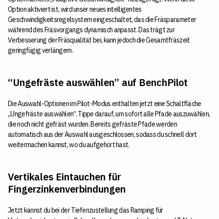
Option aktiviert ist, wird unser neues intelligentes
Geschwindigkeitsregelsystem eingeschaltet, das die Fräsparameter
während des Fräsvorgangs dynamisch anpasst. Das trägt zur
Verbesserung der Fräsqualität bei, kann jedoch die Gesamtfräszeit
geringfügig verlängern.
“Ungefräste auswählen” auf BenchPilot
Die Auswahl-Optionen im Pilot-Modus enthalten jetzt eine Schaltfläche
„Ungefräste auswählen“. Tippe darauf, um sofort alle Pfade auszuwählen,
die noch nicht gefräst wurden. Bereits gefräste Pfade werden
automatisch aus der Auswahl ausgeschlossen, sodass du schnell dort
weitermachen kannst, wo du aufgehört hast.
Vertikales Eintauchen für
Fingerzinkenverbindungen
Jetzt kannst du bei der Tiefenzustellung das Ramping für