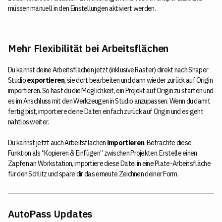
müssen manuell in den Einstellungen aktiviert werden.
Mehr Flexibilität bei Arbeitsflächen
Du kannst deine Arbeitsflächen jetzt (inklusive Raster) direkt nach Shaper
Studio
exportieren
, sie dort bearbeiten und dann wieder zurück auf Origin
importieren. So hast du die Möglichkeit, ein Projekt auf Origin zu starten und
es im Anschluss mit den Werkzeugen in Studio anzupassen. Wenn du damit
fertig bist, importiere deine Daten einfach zurück auf Origin und es geht
nahtlos weiter.
Du kannst jetzt auch Arbeitsflächen
importieren
. Betrachte diese
Funktion als “Kopieren & Einfügen” zwischen Projekten. Erstelle einen
Zapfen an Workstation, importiere diese Datei in eine Plate-Arbeitsfläche
für den Schlitz und spare dir das erneute Zeichnen deiner Form.
AutoPass Updates