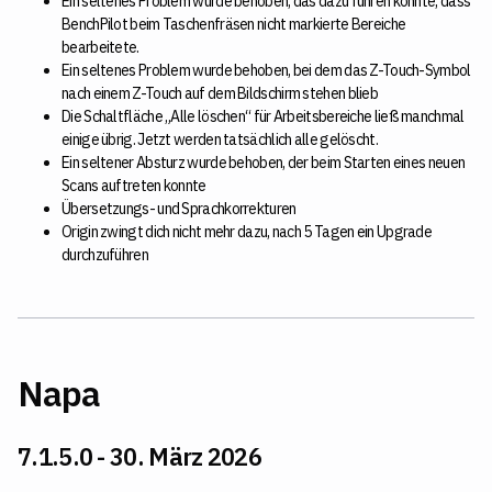
Ein seltenes Problem wurde behoben, das dazu führen konnte, dass
BenchPilot beim Taschenfräsen nicht markierte Bereiche
bearbeitete.
Ein seltenes Problem wurde behoben, bei dem das Z-Touch-Symbol
nach einem Z-Touch auf dem Bildschirm stehen blieb
Die Schaltfläche „Alle löschen“ für Arbeitsbereiche ließ manchmal
einige übrig. Jetzt werden tatsächlich alle gelöscht.
Ein seltener Absturz wurde behoben, der beim Starten eines neuen
Scans auftreten konnte
Übersetzungs- und Sprachkorrekturen
Origin zwingt dich nicht mehr dazu, nach 5 Tagen ein Upgrade
durchzuführen
Napa
7.1.5.0 - 30. März 2026