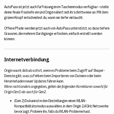
AutoPass ist jetzt auch für Fräsungen im Taschenmodus verfügbar –stelle
deine finale Frästiefe ein und Origin nähert sich ihr schrittweise an. Mit dem
grünen Knopf entscheidest du, wann sie tiefer eintaucht.
Offene Pfade werden jetzt auch von AutoPass unterstützt, so dass tiefere
Gravuren, die mehrere Durchgänge erfordern, einfach erstellt werden
können.
Internetverbindung
Origin warnt dich ab sofort, wenn es Probleme beim Zugriff auf Shaper-
Dienste gibt, was zu Fehlern beim Importieren von Dateien oder beim
Herunterladen neuer Updates führen kann.
Wenn nicht anders angegeben, gelten die folgenden Korrekturen sowohl für
Origin Gen1 als auch für Gen2.
(Gen 2) Du kannst in den Einstellungen einen WLAN-
Kompatibilitätsmodus auswählen, in dem Origin 2,4GHz Netzwerke
bevorzugt. Probiere ihn, falls du WLAN-Probleme hast.