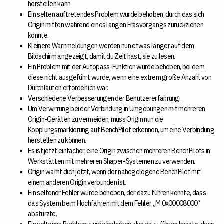
herstellen kann
Ein selten auftretendes Problem wurde behoben, durch das sich
Origin mitten während eines langen Fräsvorgangs zurückziehen
konnte.
Kleinere Warnmeldungen werden nun etwas länger auf dem
Bildschirm angezeigt, damit du Zeit hast, sie zu lesen.
Ein Problem mit der Autopass-Funktion wurde behoben, bei dem
diese nicht ausgeführt wurde, wenn eine extrem große Anzahl von
Durchläufen erforderlich war.
Verschiedene Verbesserungen der Benutzererfahrung.
Um Verwirrung bei der Verbindung in Umgebungen mit mehreren
Origin-Geräten zu vermeiden, muss Origin nun die
Kopplungsmarkierung auf BenchPilot erkennen, um eine Verbindung
herstellen zu können.
Es ist jetzt einfacher, eine Origin zwischen mehreren BenchPilots in
Werkstätten mit mehreren Shaper-Systemen zu verwenden.
Origin warnt dich jetzt, wenn der nahegelegene BenchPilot mit
einem anderen Origin verbunden ist.
Ein seltener Fehler wurde behoben, der dazu führen konnte, dass
das System beim Hochfahren mit dem Fehler „M 0x00008000“
abstürzte.