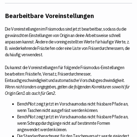
Bearbeitbare Voreinstellungen
Die Voreinstellungen im Fräsmodus sind jetzt bearbeitbar, sodass du die
gewünschten Einstellungen von Origin an deine Arbeitsweise schnell
anpassen kannst. Ändere die voreingestellten Werte für häufige Werte, z.
B. wiederkehrende Frästiefen oder eine Liste von Fräserdurchmessern, die
du häufig verwendest.
Du kannst die Voreinstellungen für folgende Fräsmodus-Einstellungen
bearbeiten: Frästiefe, Versatz, Fräserdurchmesser,
Eintauchgeschwindigkeit und automatische Vorschubgeschwindigkeit.
Wenn nicht anders angegeben, gelten die folgenden Korrekturen sowohl für
Origin Gen1 als auch für Gen2.
BenchPilot zeigt jetzt im Vorschaumodus nicht fräsbare Pfade an,
wenn Taschen nicht ausgefräst werden können.
BenchPilot zeigt jetzt im Vorschaumodus nicht fräsbare Pfade an,
wenn Schruppdurchgänge nicht auf bestimmte Formen
angewendet werden können.
Die Standardberechnung für den Taschenversatz wurde geändert.