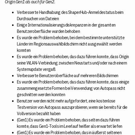
Origin Gen1 als auch für Gen2.
Verbesserte Handhabung des ShaperHub-Anmeldestatus beim
Durchsuchen von Dateien
Einige Internationalisierungsdiskrepanzen in der gesamten
Benutzeroberfläche wurden behoben
Es wurde ein Problem behoben, bei dem bestimmte unterstützte
Länder im Regionsauswahlbildschirm nicht ausgewählt werden
konnten
Es wurde ein Problem behoben, das dazu führen konnte, dass Origin
seine WLAN-Verbindung zwischen Neustarts und/oder nach einem
Systemupdate vergaß
Verbesserte Benutzeroberfläche auf mehreren Bildschirmen
Es wurde ein Problem behoben, das dazu führen konnte, dass einige
zusammengesetzte Formen bei Verwendung von Autopass nicht
geschnitten werden konnten
Benutzer werden nicht mehr aufgefordert, eine kostenlose
Testversion von Autopass auszuprobieren, wenn sie bereits für die
Vollversion bezahlt haben
(Gen1) Es wurde ein Problem behoben, das selten dazu führen
konnte, dass Gen1-Tools im Leerlauf heißer als erwartet liefen
(Gen1) Es wurde ein Problem behoben, das in äußerst seltenen