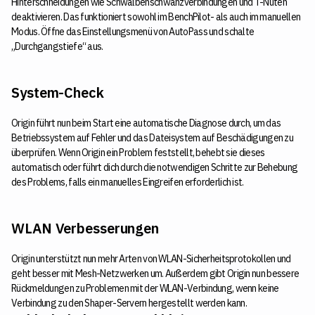
Hinterschneidungen wie Schwalbenschwanzverbindungen und T-Nuten
deaktivieren. Das funktioniert sowohl im BenchPilot- als auch im manuellen
Modus. Öffne das Einstellungsmenü von AutoPass und schalte
„Durchgangstiefe“ aus.
System-Check
Origin führt nun beim Start eine automatische Diagnose durch, um das
Betriebssystem auf Fehler und das Dateisystem auf Beschädigungen zu
überprüfen. Wenn Origin ein Problem feststellt, behebt sie dieses
automatisch oder führt dich durch die notwendigen Schritte zur Behebung
des Problems, falls ein manuelles Eingreifen erforderlich ist.
WLAN Verbesserungen
Origin unterstützt nun mehr Arten von WLAN-Sicherheitsprotokollen und
geht besser mit Mesh-Netzwerken um. Außerdem gibt Origin nun bessere
Rückmeldungen zu Problemen mit der WLAN-Verbindung, wenn keine
Verbindung zu den Shaper-Servern hergestellt werden kann.