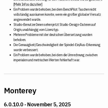
[
Mehr Infos dazu hier
]
Ein Problem wurde behoben, bei dem BenchPilot Taschen nicht
vollständig ausräumen konnte, wenn ein großer globaler Versatz
angewendet wurde.
Studio-BenutzerInnen sehen jetzt Studio-Design-Dateien auf
Origin, unabhängig vom Lizenztyp.
Mehrere Probleme mit der deutschen Übersetzung wurden
behoben.
Die Genauigkeit/Geschwindigkeit der Spindel-Ein/Aus-Erkennung
wurde verbessert.
Ein Problem wurde behoben, bei dem die Umrechnung zwischen
imperialen und metrischen Werten fehlerhaft war.
Monterey
6.0.10.0 - November 5, 2025