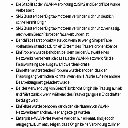
Die Stabilität der WLAN-Verbindung zu SM2 und BenchPilot wurde
verbessert
SM2 Bürstenloser Digital-Motoren verbinden sich nun deutlich
schneller mit Origin
SM2 Bürstenloser Digital-Motoren verbinden sich nun zuverlässig,
auch wenn BenchPilot ebenfalls verbunden ist
BenchPilot fährt proaktiv zurück, wenn zu wenig ShaperTape
vorhanden ist und dadurch ein Zittern des Fräsers drohen könnte
Ein Problem wurde behoben, bei dem bei der Auswahl eines
Netzwerks versehentlich das falsche WLAN-Netzwerk für die
Passworteingabe ausgewählt werden konnte
Ein selten auftretendes Problem wurde behoben, das den
Fräsvorgang verhindern konnte, wenn ein Hilfslinie auf eine andere
Bearbeitungsart geändert wurde
Bei der Verwendung von BenchPilot bricht Origin die Fräsung nun ab
und fährt zurück, wenn während des Fräsvorgangs ein Endschalter
betätigt wird
Ein Fehler wurde behoben, durch den die Namen von WLAN-
Netzwerken manchmal leer angezeigt wurden
Enterprise-WLAN-Netzwerke werden nun erkannt, sind jedoch
ausgegraut, um anzuzeigen, dass Origin keine Verbindung zu ihnen