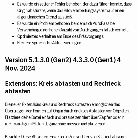
Es wurde ein seltener Fehler behoben, der dazu führen konnte, dass
Origin abstürzte, wenn das Bildverarbeitungssystem auf einen
algorithmischen Grenzfall stieß.
Es wurde ein Problem behoben, bei dem sich AutoPass bei
Verwendung einer hohen Anzahl von Durchgängen falsch verhielt.
Optimiertes Verhalten am Ende des Fräsvorgangs.
Kleinere sprachliche Aktualisierungen
Version 5.1.3.0 (Gen2) 4.3.3.0 (Gen1) 4
Nov. 2024
Extensions: Kreis abtasten und Rechteck
abtasten
Die neuen Extensions Kreis und Rechteck abtasten ermöglichen das
Übertragen von Formen auf Origin durch direktes Abtasten von Objekten.
Platziere deine Datei einfach und präzise zentriert über Zapfen oder in
rechtwinkligem Material, ganz ohne messen und platzieren.
Beachte: Diese Abtasten-Erweiterungen sind Teil von Shaper Labs und