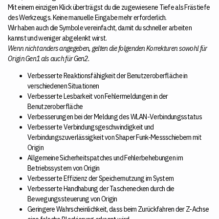
Mit einem einzigen Klick überträgst du die zugewiesene Tiefe als Frästiefe
des Werkzeugs. Keine manuelle Eingabe mehr erforderlich.
Wir haben auch die Symbole vereinfacht, damit du schneller arbeiten
kannst und weniger abgelenkt wirst.
Wenn nicht anders angegeben, gelten die folgenden Korrekturen sowohl für
Origin Gen1 als auch für Gen2.
Verbesserte Reaktionsfähigkeit der Benutzeroberfläche in
verschiedenen Situationen
Verbesserte Lesbarkeit von Fehlermeldungen in der
Benutzeroberfläche
Verbesserungen bei der Meldung des WLAN-Verbindungsstatus
Verbesserte Verbindungsgeschwindigkeit und
Verbindungszuverlässigkeit von Shaper Funk-Messschiebern mit
Origin
Allgemeine Sicherheitspatches und Fehlerbehebungen im
Betriebssystem von Origin
Verbesserte Effizienz der Speichernutzung im System
Verbesserte Handhabung der Taschenecken durch die
Bewegungssteuerung von Origin
Geringere Wahrscheinlichkeit, dass beim Zurückfahren der Z-Achse