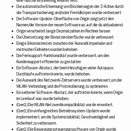
eine falsche Blockierung erkannt wird
Die automatische Erkennung von Blockierungen der Z-Achse durch
die Transportsicherung und/oder Fremdkörper wurde verbessert
Die Software-Update-Oberfläche von Origin zeigt jetzt den
Namen/die Version der neuen Software an, auf die du aktualisierst
Origin verarbeitet lange Dezimalzahlen im Rechner besser
Die Übersetzung der Benutzeroberfläche wurde verbessert
Einige Inkonsistenzen zwischen der Auswahl imperialer und
metrischer Einheiten wurden behoben
Die Fernsupport-Funktionalität wurde verbessert, um den
Kundensupport effizienter zu gestalten
Ein Software-Absturz, der beim Hinzufügen vieler Autopass-
Durchläufe auftreten konnte, wurde behoben.
Die Auswahl des Netzwerk-Zeitservers wurde verbessert, um die
WLAN-Verbindung und die Protokollierung zu optimieren.
Ein seltener Software-Absturz, der auftreten konnte, wenn Origin
im Leerlauf war, wurde behoben.
(Gen1) Die WLAN-Netzwerkkompatibilität wurde erweitert.
(Gen1) Ein umfangreiches Betriebssystem-Update wurde
implementiert, um die Systemstabilität, Geschwindigkeit und
Sicherheit zu verbessern.
(Gen1) Die Bewegungssteuerungssoftware von Origin wurde