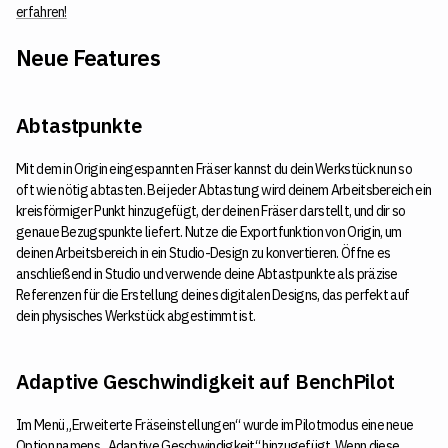
erfahren!
Neue Features
Abtastpunkte
Mit dem in Origin eingespannten Fräser kannst du dein Werkstück nun so
oft wie nötig abtasten. Bei jeder Abtastung wird deinem Arbeitsbereich ein
kreisförmiger Punkt hinzugefügt, der deinen Fräser darstellt, und dir so
genaue Bezugspunkte liefert. Nutze die Exportfunktion von Origin, um
deinen Arbeitsbereich in ein Studio-Design zu konvertieren. Öffne es
anschließend in Studio und verwende deine Abtastpunkte als präzise
Referenzen für die Erstellung deines digitalen Designs, das perfekt auf
dein physisches Werkstück abgestimmt ist.
Adaptive Geschwindigkeit auf BenchPilot
Im Menü „Erweiterte Fräseinstellungen“ wurde im Pilotmodus eine neue
Option namens „Adaptive Geschwindigkeit“ hinzugefügt. Wenn diese