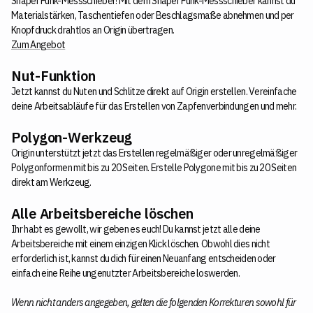
Shaper Funk-Messschieber! Mit dem Shaper Funk-Messschieber kannst du
Materialstärken, Taschentiefen oder Beschlagsmaße abnehmen und per
Knopfdruck drahtlos an Origin übertragen.
Zum Angebot
Nut-Funktion
Jetzt kannst du Nuten und Schlitze direkt auf Origin erstellen. Vereinfache
deine Arbeitsabläufe für das Erstellen von Zapfenverbindungen und mehr.
Polygon-Werkzeug
Origin unterstützt jetzt das Erstellen regelmäßiger oder unregelmäßiger
Polygonformen mit bis zu 20 Seiten. Erstelle Polygone mit bis zu 20 Seiten
direkt am Werkzeug.
Alle Arbeitsbereiche löschen
Ihr habt es gewollt, wir geben es euch! Du kannst jetzt alle deine
Arbeitsbereiche mit einem einzigen Klick löschen. Obwohl dies nicht
erforderlich ist, kannst du dich für einen Neuanfang entscheiden oder
einfach eine Reihe ungenutzter Arbeitsbereiche loswerden.
Wenn nicht anders angegeben, gelten die folgenden Korrekturen sowohl für