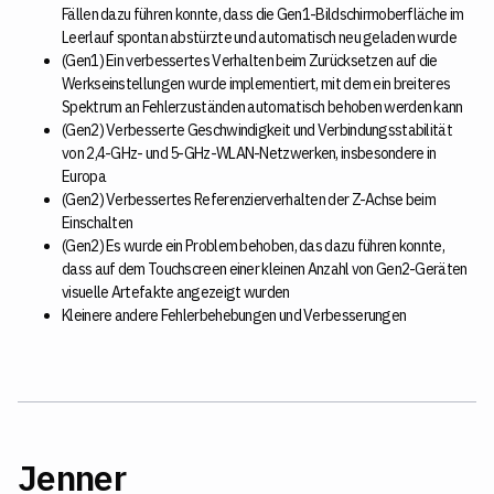
Fällen dazu führen konnte, dass die Gen1-Bildschirmoberfläche im
Leerlauf spontan abstürzte und automatisch neu geladen wurde
(Gen1) Ein verbessertes Verhalten beim Zurücksetzen auf die
Werkseinstellungen wurde implementiert, mit dem ein breiteres
Spektrum an Fehlerzuständen automatisch behoben werden kann
(Gen2) Verbesserte Geschwindigkeit und Verbindungsstabilität
von 2,4-GHz- und 5-GHz-WLAN-Netzwerken, insbesondere in
Europa
(Gen2) Verbessertes Referenzierverhalten der Z-Achse beim
Einschalten
(Gen2) Es wurde ein Problem behoben, das dazu führen konnte,
dass auf dem Touchscreen einer kleinen Anzahl von Gen2-Geräten
visuelle Artefakte angezeigt wurden
Kleinere andere Fehlerbehebungen und Verbesserungen
Jenner