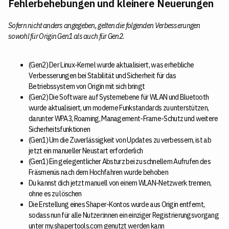
Fehlerbehebungen und kleinere Neuerungen
Sofern nicht anders angegeben, gelten die folgenden Verbesserungen
sowohl für Origin Gen1 als auch für Gen2.
(Gen2) Der Linux-Kernel wurde aktualisiert, was erhebliche
Verbesserungen bei Stabilität und Sicherheit für das
Betriebssystem von Origin mit sich bringt
(Gen2) Die Software auf Systemebene für WLAN und Bluetooth
wurde aktualisiert, um moderne Funkstandards zu unterstützen,
darunter WPA3, Roaming, Management-Frame-Schutz und weitere
Sicherheitsfunktionen
(Gen1) Um die Zuverlässigkeit von Updates zu verbessern, ist ab
jetzt ein manueller Neustart erforderlich
(Gen1) Ein gelegentlicher Absturz bei zu schnellem Aufrufen des
Fräsmenüs nach dem Hochfahren wurde behoben
Du kannst dich jetzt manuell von einem WLAN-Netzwerk trennen,
ohne es zu löschen
Die Erstellung eines Shaper-Kontos wurde aus Origin entfernt,
sodass nun für alle Nutzer:innen ein einziger Registrierungsvorgang
unter my.shapertools.com genutzt werden kann