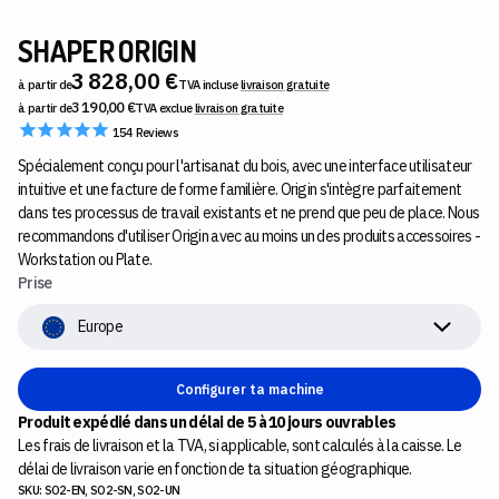
SHAPER ORIGIN
3 828,00 €
à partir de
TVA incluse
livraison gratuite
3 190,00 €
à partir de
TVA exclue
livraison
gratuite
154
Reviews
Spécialement conçu pour l'artisanat du bois, avec une interface utilisateur
intuitive et une facture de forme familière. Origin s'intègre parfaitement
dans tes processus de travail existants et ne prend que peu de place. Nous
recommandons d'utiliser Origin avec au moins un des produits accessoires -
Workstation ou Plate.
Prise
Europe
Configurer ta machine
Produit expédié dans un délai de 5 à 10 jours ouvrables
Les frais de livraison et la TVA, si applicable, sont calculés à la caisse. Le
délai de livraison varie en fonction de ta situation géographique.
SKU: SO2-EN, SO2-SN, SO2-UN