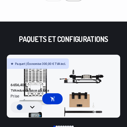
PAQUETS ET CONFIGURATIONS
Paquet | Économise 300,00 € TVA incl.
SHAPER ORIGIN + BENCHPILOT + WORKSTATION + KIT
D'AGRANDISSEMENT DE LA TABLETTE + PLATE + BUTÉE DE
GUIDAGE
6 656,40 €
TVA incluse
livraison gratuite
Prise