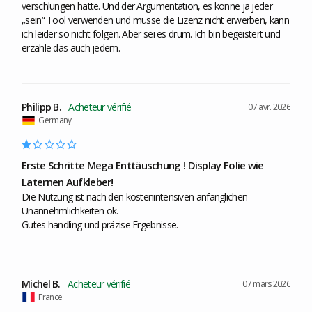
verschlungen hätte. Und der Argumentation, es könne ja jeder 
„sein“ Tool verwenden und müsse die Lizenz nicht erwerben, kann 
ich leider so nicht folgen. Aber sei es drum. Ich bin begeistert und 
erzähle das auch jedem.
Philipp B.
07 avr. 2026
Germany
Erste Schritte Mega Enttäuschung ! Display Folie wie
Laternen Aufkleber!
Die Nutzung ist nach den kostenintensiven anfänglichen 
Unannehmlichkeiten ok. 

Gutes handling und präzise Ergebnisse.
Michel B.
07 mars 2026
France