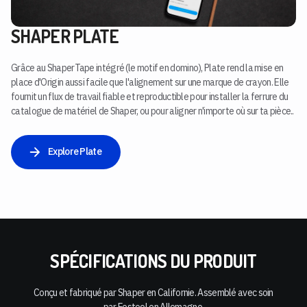
SHAPER PLATE
Grâce au ShaperTape intégré (le motif en domino), Plate rend la mise en
place d'Origin aussi facile que l'alignement sur une marque de crayon. Elle
fournit un flux de travail fiable et reproductible pour installer la ferrure du
catalogue de matériel de Shaper, ou pour aligner n'importe où sur ta pièce..
Explore Plate
SPÉCIFICATIONS DU PRODUIT
Conçu et fabriqué par Shaper en Californie. Assemblé avec soin
par Festool en Allemagne.