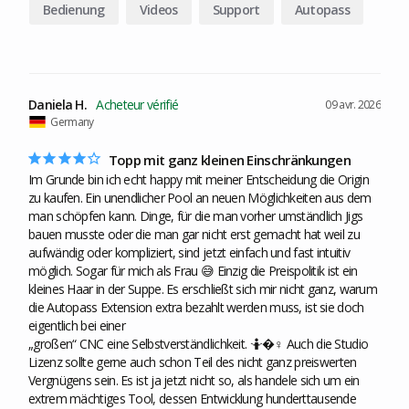
Bedienung
Videos
Support
Autopass
Projekte
Arbeit
Daniela H.
09 avr. 2026
Germany
Topp mit ganz kleinen Einschränkungen
Im Grunde bin ich echt happy mit meiner Entscheidung die Origin 
zu kaufen. Ein unendlicher Pool an neuen Möglichkeiten aus dem 
man schöpfen kann. Dinge, für die man vorher umständlich Jigs 
bauen musste oder die man gar nicht erst gemacht hat weil zu 
aufwändig oder kompliziert, sind jetzt einfach und fast intuitiv 
möglich. Sogar für mich als Frau 😅 Einzig die Preispolitik ist ein 
kleines Haar in der Suppe. Es erschließt sich mir nicht ganz, warum 
die Autopass Extension extra bezahlt werden muss, ist sie doch 
eigentlich bei einer 

„großen“ CNC eine Selbstverständlichkeit. 🤷�‍♀️ Auch die Studio 
Lizenz sollte gerne auch schon Teil des nicht ganz preiswerten 
Vergnügens sein. Es ist ja jetzt nicht so, als handele sich um ein 
extrem mächtiges Tool, dessen Entwicklung hunderttausende 