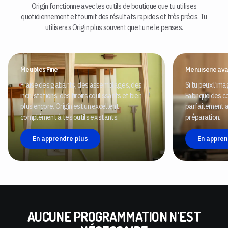
Origin fonctionne avec les outils de boutique que tu utilises
quotidiennement et fournit des résultats rapides et très précis. Tu
utiliseras Origin plus souvent que tu ne le penses.
Meubles Fine
Menuiserie av
Fraise des gabarits, des assemblages, des
Si tu peux l'ima
incrustations, des tiroirs coulissants et bien
Fabrique des c
plus encore. Origin est un excellent
parfaitement 
complément à tes outils existants.
préparation.
En apprendre plus
En appren
AUCUNE PROGRAMMATION N'EST