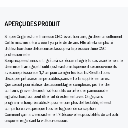
APERÇU DES PRODUIT
Shaper Origin est une fraiseuse CNC révolutionnaire, guidée manuellement.
Cette machine a été créée il y a près de dix ans. Elle allie la simplicité
d’utilisation d’une défonceuse classique à la précision d’une CNC
professionnelle.
Son principe est innovant : grâce à son écran intégré, tu suis visuellement le
chemin de fraisage, et l’outil ajuste automatiquement ses mouvements
avec une précision de 1,2 cm pour corriger les écarts. Résultat : des
découpes précises et impeccables, sans efforts supplémentaires.
Que ce soit pour réaliser des assemblages complexes, profiler des
contours, graver des motifs décoratifs ou créer des panneaux de
signalisation, tout peut être fait directement avec Origin, sans
programmation préalable. Et pour encore plus de flexibilité, elle est
compatible avec presque tous les logiciels de conception.
Comment ça marche exactement ? Découvre les possibilités de cet outil
unique en regardant la vidéo ci-dessous.