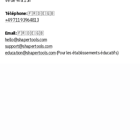
Ve de 9h à 15h
Téléphone:
🇫🇷
🇩🇪
🇬🇧
+49 711 93964813
Email:
🇫🇷
🇩🇪
🇬🇧
hello@shapertools.com
support@shapertools.com
education@shapertools.com
(Pour les établissements éducatifs)