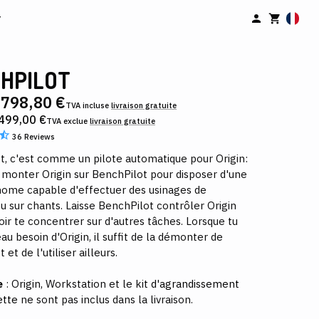
r
HPILOT
 798,80 €
TVA incluse
livraison gratuite
 499,00 €
TVA exclue
livraison
gratuite
36
Reviews
t, c'est comme un pilote automatique pour Origin:
de monter Origin sur BenchPilot pour disposer d'une
ome capable d'effectuer des usinages de
u sur chants. Laisse BenchPilot contrôler Origin
ir te concentrer sur d'autres tâches. Lorsque tu
au besoin d'Origin, il suffit de la démonter de
et de l'utiliser ailleurs.
e
: Origin, Workstation et le kit
d'agrandissement
ette
ne sont pas inclus dans la livraison.