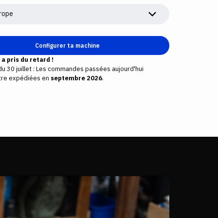
rope
Configurer ta machine
a pris du retard !
 du 30 juillet : Les commandes passées aujourd'hui
être expédiées en
septembre
2026
.