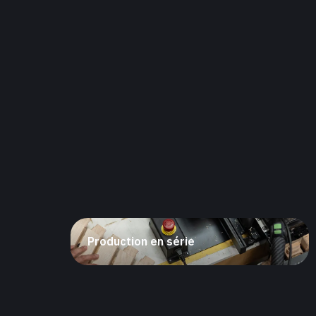
Production en série
Découpe plusieurs tenons en une seule fois.