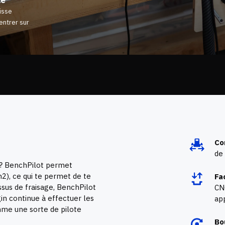
aisse
entrer sur
Co
de 
n ? BenchPilot permet
n2)
, ce qui te permet de te
Fac
sus de fraisage, BenchPilot
CN
gin continue à effectuer les
app
mme une sorte de pilote
Bo