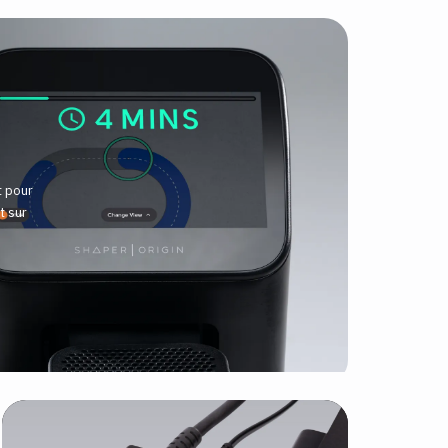
t pour
t sur