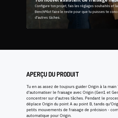
Configure ton projet, fais les réglages souhaités et l
BenchPilot faire le reste pour que tu puisses te conc
d'autres tâches.
APERÇU DU PRODUIT
Tu en as assez de toujours guider Origin à la mai
d'automatiser le fraisage avec Origin
(Gen1 et Ge
concentrer sur d'autres tâches. Pendant le proces
déplace Origin du point A au point B, tandis qu'Ori
petits mouvements de fraisage de précision - co
automatique pour Origin.