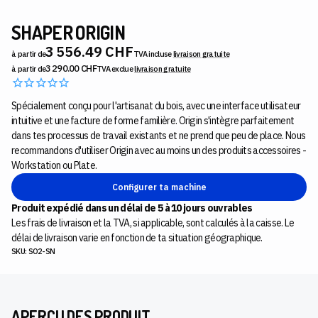
SHAPER ORIGIN
3 556.49 CHF
à partir de
TVA incluse
livraison gratuite
3 290.00 CHF
à partir de
TVA exclue
livraison
gratuite
Spécialement conçu pour l'artisanat du bois, avec une interface utilisateur
intuitive et une facture de forme familière. Origin s'intègre parfaitement
dans tes processus de travail existants et ne prend que peu de place. Nous
recommandons d'utiliser Origin avec au moins un des produits accessoires -
Workstation ou Plate.
Configurer ta machine
Produit expédié dans un délai de 5 à 10 jours ouvrables
Les frais de livraison et la TVA, si applicable, sont calculés à la caisse. Le
délai de livraison varie en fonction de ta situation géographique.
SKU: SO2-SN
APERÇU DES PRODUIT