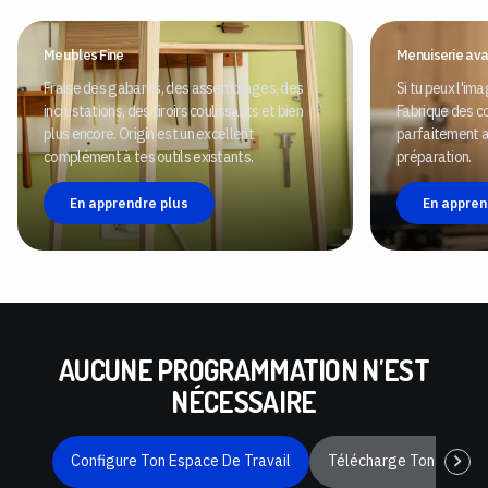
Meubles Fine
Menuiserie av
Fraise des gabarits, des assemblages, des
Si tu peux l'ima
incrustations, des tiroirs coulissants et bien
Fabrique des c
plus encore. Origin est un excellent
parfaitement 
complément à tes outils existants.
préparation.
En apprendre plus
En appren
AUCUNE PROGRAMMATION N'EST
NÉCESSAIRE
Configure Ton Espace De Travail
Télécharge Ton Fichier