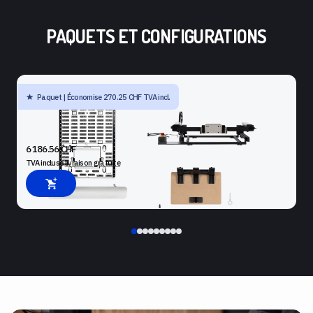
PAQUETS ET CONFIGURATIONS
Paquet | Économise 270.25 CHF TVA incl.
SHAPER ORIGIN + BENCHPILOT + WORKSTATION + KIT
D'AGRANDISSEMENT DE LA TABLETTE + PLATE + BUTÉE DE
GUIDAGE
6 186.56 CHF
TVA incluse
livraison gratuite