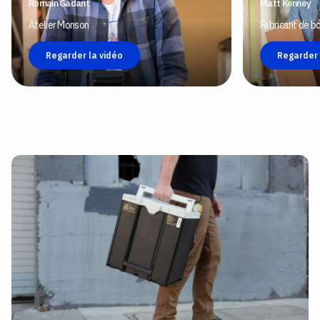
Romain Gadant
Matt Kenney
Atelier Monson
Fabricant de b
Regarder la vidéo
Regarder 