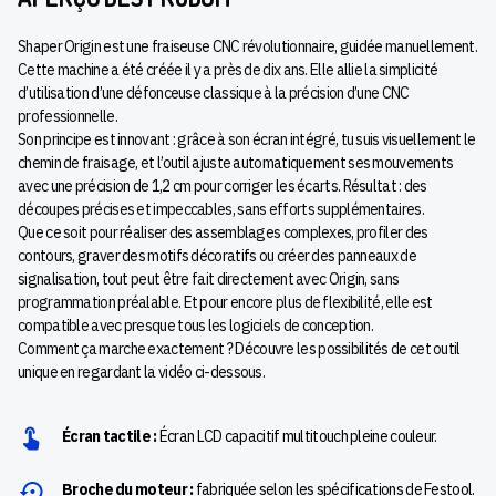
Shaper Origin est une fraiseuse CNC révolutionnaire, guidée manuellement.
Cette machine a été créée il y a près de dix ans. Elle allie la simplicité
d’utilisation d’une défonceuse classique à la précision d’une CNC
professionnelle.
Son principe est innovant : grâce à son écran intégré, tu suis visuellement le
chemin de fraisage, et l’outil ajuste automatiquement ses mouvements
avec une précision de 1,2 cm pour corriger les écarts. Résultat : des
découpes précises et impeccables, sans efforts supplémentaires.
Que ce soit pour réaliser des assemblages complexes, profiler des
contours, graver des motifs décoratifs ou créer des panneaux de
signalisation, tout peut être fait directement avec Origin, sans
programmation préalable. Et pour encore plus de flexibilité, elle est
compatible avec presque tous les logiciels de conception.
Comment ça marche exactement ? Découvre les possibilités de cet outil
unique en regardant la vidéo ci-dessous.
Écran tactile :
Écran LCD capacitif multitouch pleine couleur.
Broche du moteur :
fabriquée selon les spécifications de Festool.