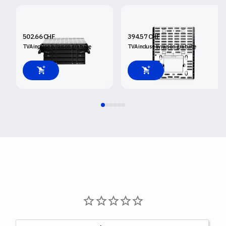
SHAPER WORKSTATION
SHAPER PLATE
502.66 CHF
394.57 CHF
TVA incluse
livraison gratuite
TVA incluse
livraison gratuite