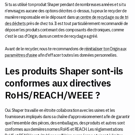
Si tu as utilisé ton produit Shaper pendant de nombreuses années et si tu
n'envisages aucune des options décrites ci-dessus, tu peux le recycler de
manière responsable en le déposant dans
un centre de recyclage ou de tri
des déchets
près de chez toi. Il est tout particulièrement recommandé de
déposer les produits contenant des composants électroniques, comme
c'est le cas d'Origin, dans un centre de recyclage agréé.
Avant de le recycler, nous te recommandons de
réinitialiser ton Origin aux
paramètres d'usine
afin d'effacer toutes les données personnelles.
Les produits Shaper sont-ils
conformes aux directives
RoHS/REACH/WEEE ?
Oui. Shaper travaille en étroite collaboration avec les usines et les
fournisseurs impliqués dans sa chaîne d'approvisionnement afin de garantir
que l'ensemble des pièces, des emballages, des produits et autres sont
conformes aux dernières normes RoHS et REACH. Les réglementations