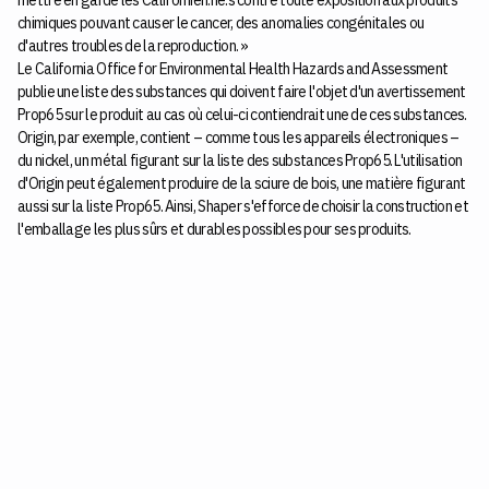
mettre en garde les Californien.ne.s contre toute exposition aux produits
chimiques pouvant causer le cancer, des anomalies congénitales ou
d'autres troubles de la reproduction. »
Le California Office for Environmental Health Hazards and Assessment
publie une liste des substances qui doivent faire l'objet d'un avertissement
Prop65 sur le produit au cas où celui-ci contiendrait une de ces substances.
Origin, par exemple, contient – comme tous les appareils électroniques –
du nickel, un métal figurant sur la liste des substances Prop65. L'utilisation
d'Origin peut également produire de la sciure de bois, une matière figurant
aussi sur la liste Prop65. Ainsi, Shaper s'efforce de choisir la construction et
l'emballage les plus sûrs et durables possibles pour ses produits.