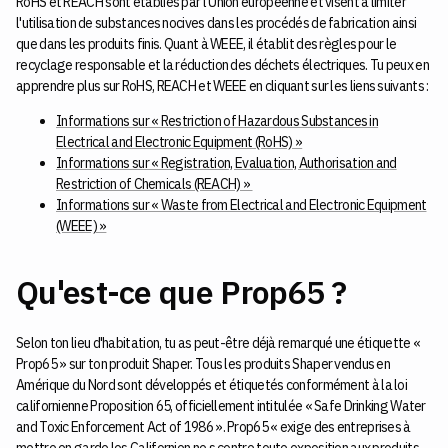
RoHS et REACH sont établies par l'Union européenne et visent à limiter
l'utilisation de substances nocives dans les procédés de fabrication ainsi
que dans les produits finis. Quant à WEEE, il établit des règles pour le
recyclage responsable et la réduction des déchets électriques. Tu peux en
apprendre plus sur RoHS, REACH et WEEE en cliquant sur les liens suivants :
Informations sur « Restriction of Hazardous Substances in
Electrical and Electronic Equipment (RoHS) »
Informations sur « Registration, Evaluation, Authorisation and
Restriction of Chemicals (REACH) »
Informations sur « Waste from Electrical and Electronic Equipment
(WEEE) »
Qu'est-ce que Prop65 ?
Selon ton lieu d'habitation, tu as peut-être déjà remarqué une étiquette «
Prop65 » sur ton produit Shaper. Tous les produits Shaper vendus en
Amérique du Nord sont développés et étiquetés conformément à la loi
californienne Proposition 65, officiellement intitulée « Safe Drinking Water
and Toxic Enforcement Act of 1986 ». Prop65 « exige des entreprises à