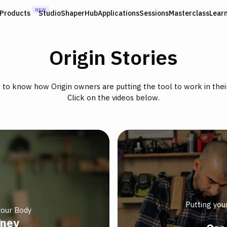
NEW
Products
Studio
ShaperHub
Applications
Sessions
Masterclass
Lear
Origin Stories
s to know how Origin owners are putting the tool to work in thei
Click on the videos below.
Putting you
your Body
nney