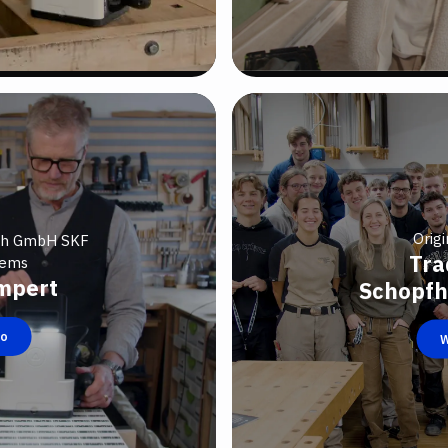
Origi
ch GmbH SKF
Tra
tems
mpert
Schopfh
eo
W