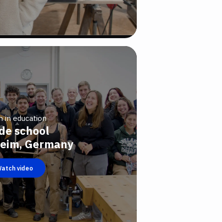
n in education
de school
eim, Germany
atch video