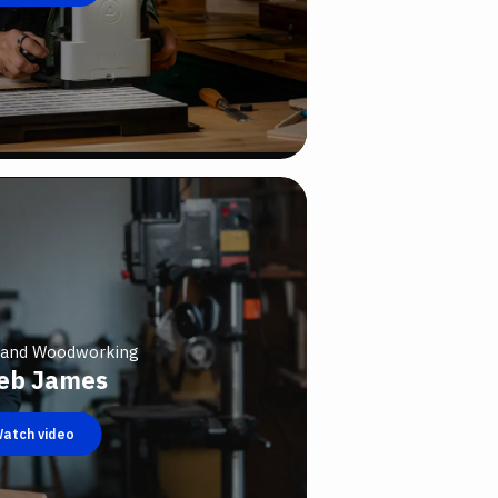
n and Woodworking
eb James
atch video