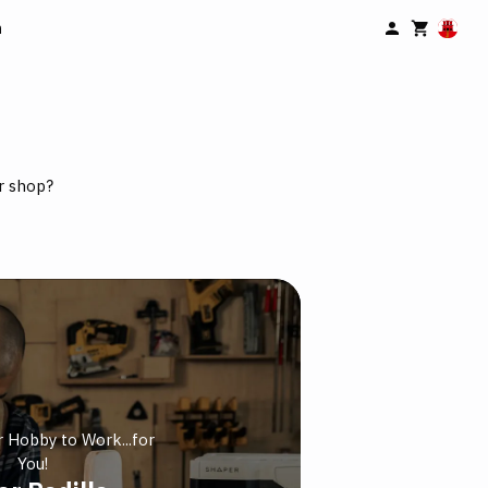
n
r shop?
r Hobby to Work...for
You!