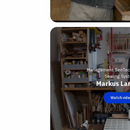
Management SenTe
Sealing Sys
Markus La
Watch vid