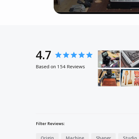
4.7
Based on 154 Reviews
Filter Reviews:
Origin
Machine
Shaper
Studio