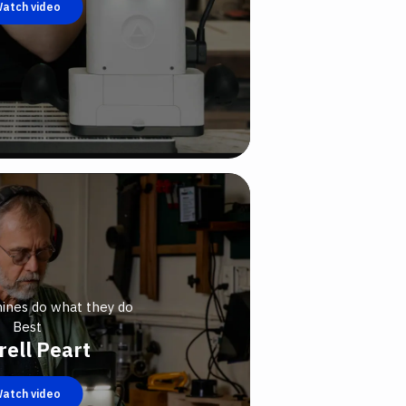
atch video
hines do what they do
Best
rell Peart
atch video