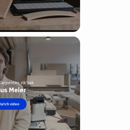
arpenter, rik'rak
nus Meier
atch video