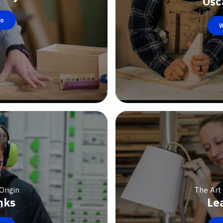
Osc
eo
W
Origin
The Art
nks
Le