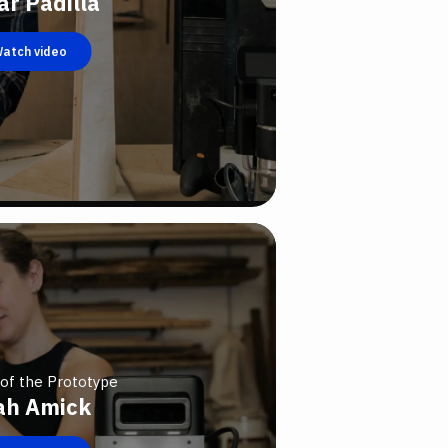
ar Padilla
atch video
 of the Prototype
ah Amick