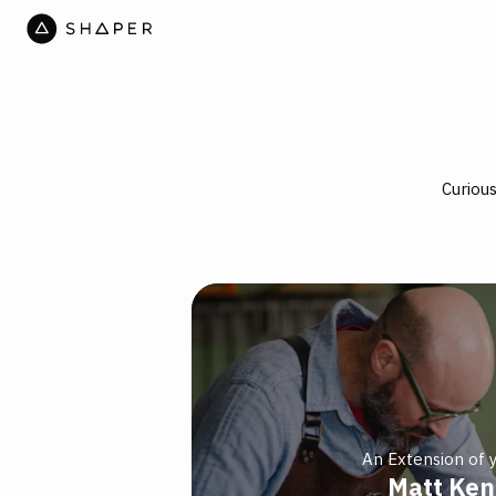
Curiou
An Extension of 
Matt Ke