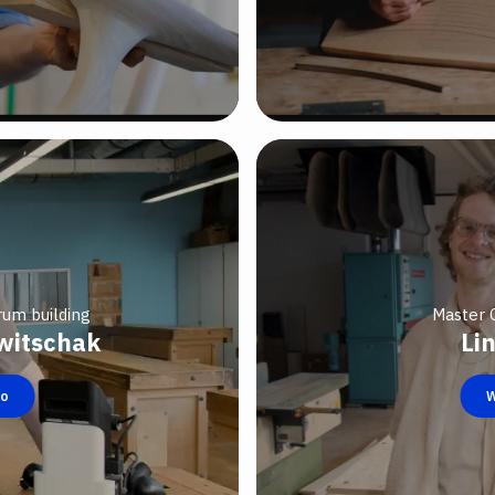
rum building
Master C
witschak
Li
eo
W