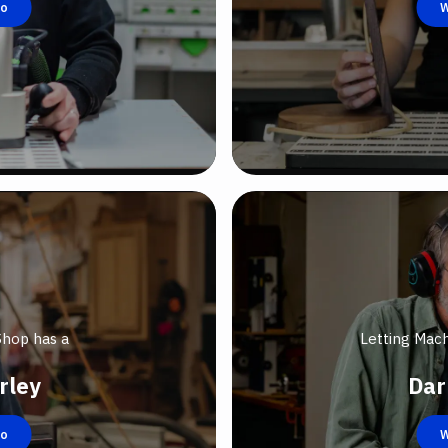
eo
W
Shop has a
Letting Mac
rley
Dar
eo
W