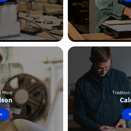
d More
Traditio
lson
Cal
eo
W