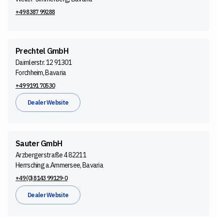
+49 8387 99288
Prechtel GmbH
Daimlerstr. 12 91301
Forchheim, Bavaria
+49 9191 70530
Dealer Website
Sauter GmbH
Arzbergerstraße 4 82211
Herrsching a.Ammersee, Bavaria
+49 (0) 8143 99129-0
Dealer Website