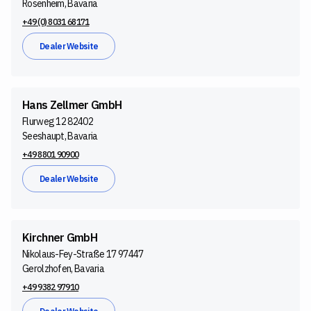
Rosenheim, Bavaria
+49 (0) 8031 68171
Dealer Website
Hans Zellmer GmbH
Flurweg 12 82402
Seeshaupt, Bavaria
+49 8801 90900
Dealer Website
Kirchner GmbH
Nikolaus-Fey-Straße 17 97447
Gerolzhofen, Bavaria
+49 9382 97910