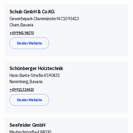
Schub GmbH & Co.KG
Gewerbepark Chammünster N C10 93413
Cham, Bavaria
+49 9942 94170
Dealer Website
Schönberger Holztechnik
Hans-Bunte-Straße 45 90431
Nuremberg, Bavaria
+49 911 324420
Dealer Website
Seefelder GmbH
Maybachstraße 4 84030