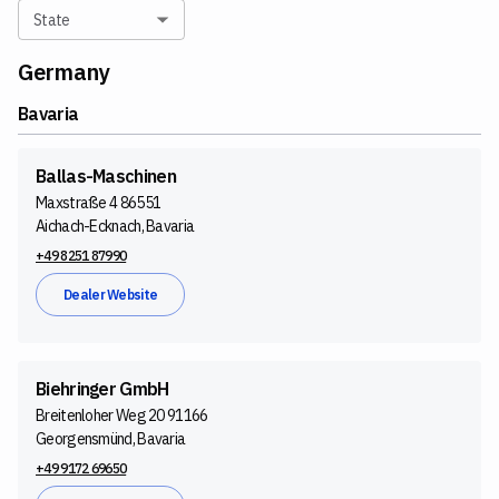
State
Germany
Bavaria
Ballas-Maschinen
Maxstraße 4 86551
Aichach-Ecknach, Bavaria
+49 8251 87990
Dealer Website
Biehringer GmbH
Breitenloher Weg 20 91166
Georgensmünd, Bavaria
+49 9172 69650