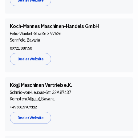
Dealer Website
Koch-Mannes Maschinen-Handels GmbH
Felix-Wankel-Straße 3 97526
Sennfeld, Bavaria
09721 388950
Dealer Website
Kögl Maschinen Vertrieb e.K.
Schmid-von-Leubas-Str. 32A 87437
Kempten (Allgäu), Bavaria
+49 831 5707112
Dealer Website