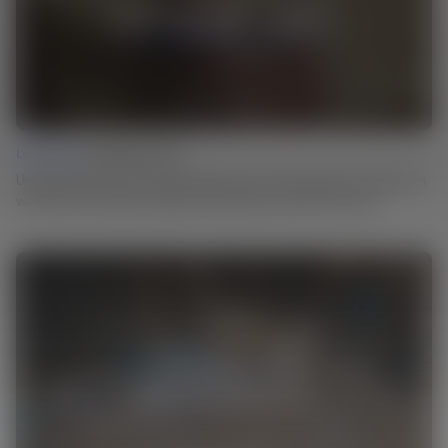
Lesson 03 |
Cutting Box Joints
Unregelmäßig verteilte Fingerzinken sind etwas Besonderes. Schau dir an,
wie Matt sie mit Shaper Origin und Workstation entwirft und fräst.