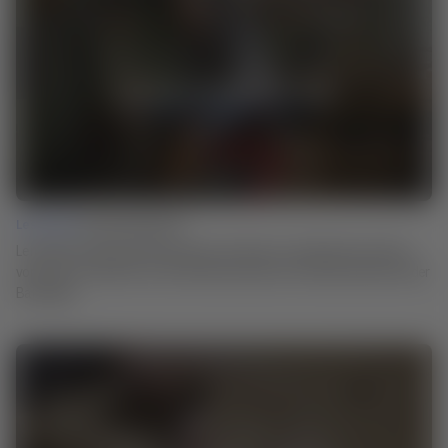
Lesson 02 |
Stock Preparation
Lerne Matts Arbeitsschritte kennen, mit denen er sein Material zum Bau
von Boxen vorbereitet: an der Abrichtmaschine, der Hobelmaschine und der
Bandsäge.