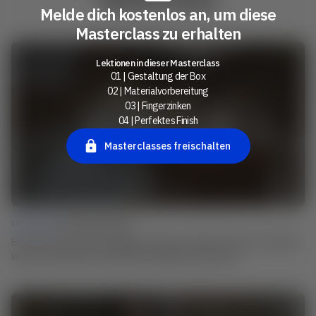
Melde dich kostenlos an, um diese
Masterclass zu erhalten
Lektionen in dieser Masterclass
01 | Gestaltung der Box
02 | Materialvorbereitung
03 | Fingerzinken
04 | Perfektes Finish
Masterclasses freischalten
Lesson 01 |
Box Making Design
Erfahre mehr über die Grundlagen zum Bau von Boxen und lerne Techniken
kennen, die dir helfen, deine Ideen erfolgreich umzusetzen.