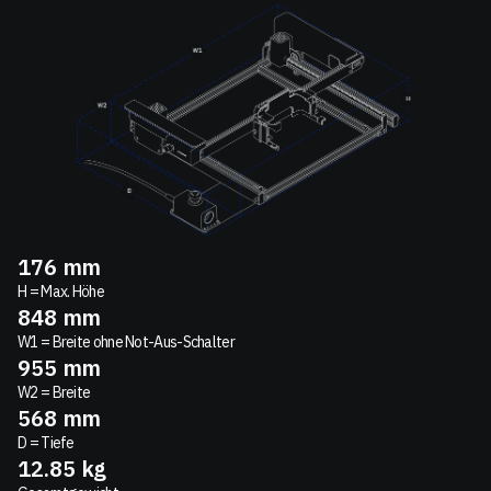
176
mm
H = Max. Höhe
848
mm
W1 = Breite ohne Not-Aus-Schalter
955
mm
W2 = Breite
568
mm
D = Tiefe
12.85
kg