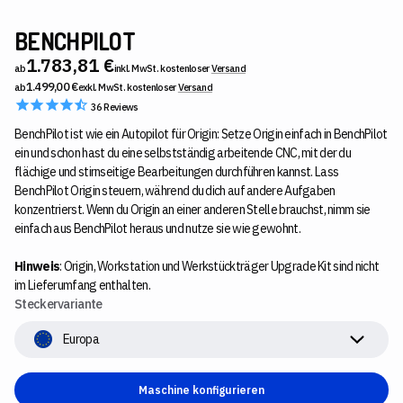
BENCHPILOT
1.783,81 €
ab
inkl. MwSt. kostenloser
Versand
1.499,00 €
ab
exkl. MwSt. kostenloser
Versand
36
Reviews
BenchPilot ist wie ein Autopilot für Origin: Setze Origin einfach in BenchPilot
ein und schon hast du eine selbstständig arbeitende CNC, mit der du
flächige und stirnseitige Bearbeitungen durchführen kannst. Lass
BenchPilot Origin steuern, während du dich auf andere Aufgaben
konzentrierst. Wenn du Origin an einer anderen Stelle brauchst, nimm sie
einfach aus BenchPilot heraus und nutze sie wie gewohnt.
Hinweis
: Origin, Workstation und Werkstückträger Upgrade Kit sind nicht
im Lieferumfang enthalten.
Steckervariante
Europa
Maschine konfigurieren