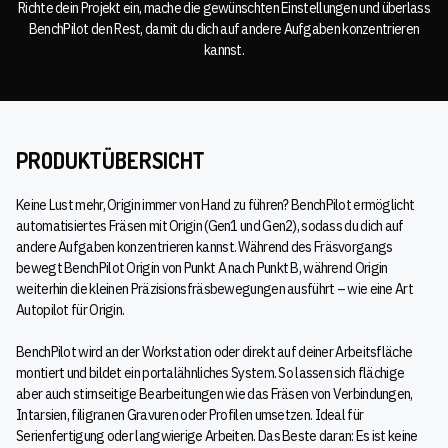
Richte dein Projekt ein, mache die gewünschten Einstellungen und überlass
BenchPilot den Rest, damit du dich auf andere Aufgaben konzentrieren
kannst.
PRODUKTÜBERSICHT
Keine Lust mehr, Origin immer von Hand zu führen? BenchPilot ermöglicht
automatisiertes Fräsen mit Origin (Gen1 und Gen2), sodass du dich auf
andere Aufgaben konzentrieren kannst. Während des Fräsvorgangs
bewegt BenchPilot Origin von Punkt A nach Punkt B, während Origin
weiterhin die kleinen Präzisionsfräsbewegungen ausführt – wie eine Art
Autopilot für Origin.
BenchPilot wird an der Workstation oder direkt auf deiner Arbeitsfläche
montiert und bildet ein portalähnliches System. So lassen sich flächige
aber auch stirnseitige Bearbeitungen wie das Fräsen von Verbindungen,
Intarsien, filigranen Gravuren oder Profilen umsetzen. Ideal für
Serienfertigung oder langwierige Arbeiten. Das Beste daran: Es ist keine