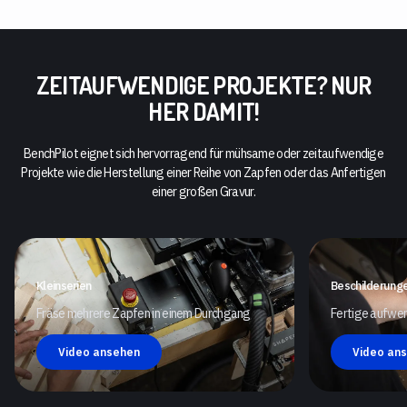
ZEITAUFWENDIGE PROJEKTE? NUR
HER DAMIT!
BenchPilot eignet sich hervorragend für mühsame oder zeitaufwendige
Projekte wie die Herstellung einer Reihe von Zapfen oder das Anfertigen
einer großen Gravur.
Kleinserien
Beschilderung
Fräse mehrere Zapfen in einem Durchgang
Fertige aufwen
Video ansehen
Video an