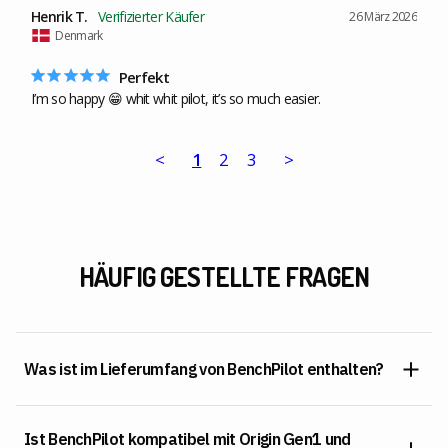
Henrik T.
26 März 2026
Denmark
Perfekt
I’m so happy 😁 whit whit pilot, it’s so much easier.
<
1
2
3
>
HÄUFIG GESTELLTE FRAGEN
Was ist im Lieferumfang von BenchPilot enthalten?
Ist BenchPilot kompatibel mit Origin Gen1 und