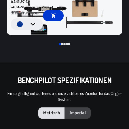
6.143,97 €
inkl. MwSt. kostenloser
Versand
Steckervariante
BENCHPILOT SPEZIFIKATIONEN
Ein sorgfältig entworfenes und unverzichtbares Zubehör für das Origin-
System.
Metrisch
Imperial