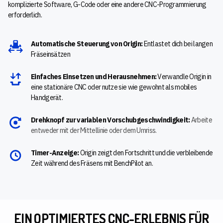
komplizierte Software, G-Code oder eine andere CNC-Programmierung
erforderlich.
Automatische Steuerung von Origin:
Entlastet dich bei langen
Fräseinsätzen
Einfaches Einsetzen und Herausnehmen
:
Verwandle Origin in
eine stationäre CNC oder nutze sie wie gewohnt als mobiles
Handgerät.
Drehknopf zur variablen Vorschubgeschwindigkeit
:
Arbeite
entweder mit der Mittellinie oder dem Umriss.
Timer-Anzeige:
Origin zeigt den Fortschritt und die verbleibende
Zeit während des Fräsens mit BenchPilot an.
EIN OPTIMIERTES CNC-ERLEBNIS FÜR