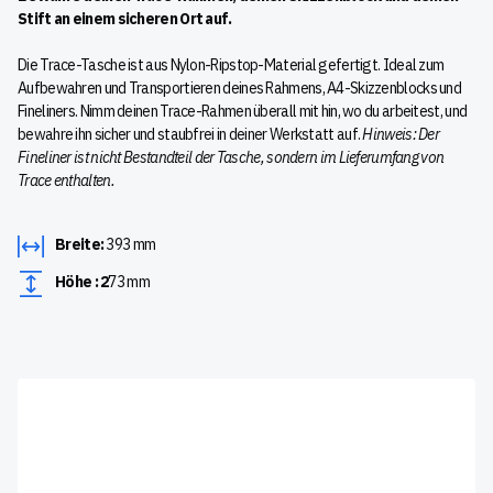
Stift an einem sicheren Ort auf.
Die Trace-Tasche ist aus Nylon-Ripstop-Material gefertigt. Ideal zum
Aufbewahren und Transportieren deines Rahmens, A4-Skizzenblocks und
Fineliners. Nimm deinen Trace-Rahmen überall mit hin, wo du arbeitest, und
bewahre ihn sicher und staubfrei in deiner Werkstatt auf.
Hinweis: Der
Fineliner ist nicht Bestandteil der Tasche, sondern im Lieferumfang von
Trace enthalten.
Breite:
393 mm
Höhe : 2
73 mm