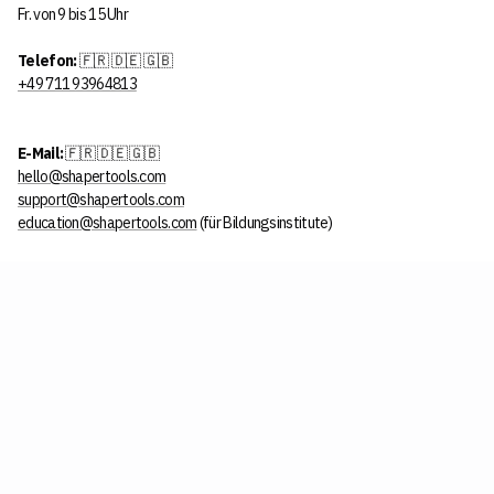
Fr. von 9 bis 15 Uhr
Telefon:
🇫🇷
🇩🇪
🇬🇧
+49 711 93964813
E-Mail:
🇫🇷
🇩🇪
🇬🇧
hello@shapertools.com
support@shapertools.com
education@shapertools.com
(für Bildungsinstitute)