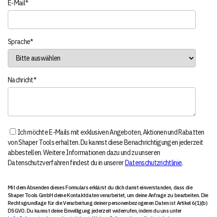
E-Mail
*
Sprache
*
Nachricht
*
Ich möchte E-Mails mit exklusiven Angeboten, Aktionen und Rabatten
von Shaper Tools erhalten. Du kannst diese Benachrichtigungen jederzeit
abbestellen. Weitere Informationen dazu und zu unseren
Datenschutzverfahren findest du in unserer
Datenschutzrichtlinie
.
Mit dem Absenden dieses Formulars erklärst du dich damit einverstanden, dass die
Shaper Tools GmbH deine Kontaktdaten verarbeitet, um deine Anfrage zu bearbeiten. Die
Rechtsgrundlage für die Verarbeitung deiner personenbezogenen Daten ist Artikel 6(1)(b)
DSGVO. Du kannst deine Einwilligung jederzeit widerrufen, indem du uns unter