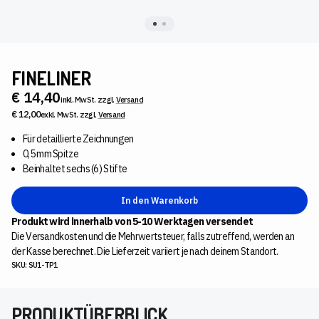
FINELINER
€ 14,40
inkl. MwSt. zzgl.
Versand
€ 12,00
exkl. MwSt. zzgl.
Versand
Für detaillierte Zeichnungen
0,5 mm Spitze
Beinhaltet sechs (6) Stifte
In den Warenkorb
Produkt wird innerhalb von 5-10 Werktagen versendet
Die Versandkosten und die Mehrwertsteuer, falls zutreffend, werden an
der Kasse berechnet. Die Lieferzeit variiert je nach deinem Standort.
SKU: SU1-TP1
PRODUKTÜBERBLICK