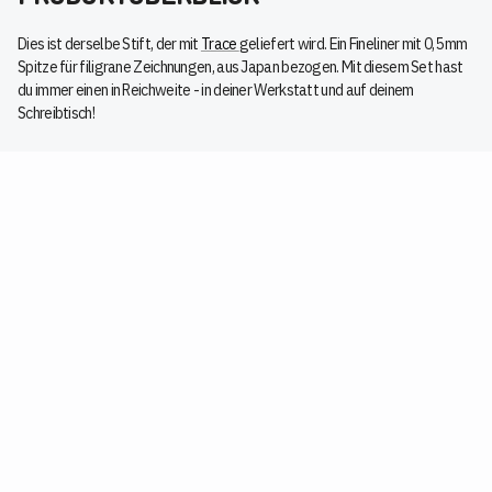
Dies ist derselbe Stift, der mit
Trace
geliefert wird. Ein Fineliner mit 0,5 mm
Spitze für filigrane Zeichnungen, aus Japan bezogen. Mit diesem Set hast
du immer einen in Reichweite - in deiner Werkstatt und auf deinem
Schreibtisch!