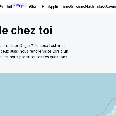
NOUVEAU
Produits
Studio
ShaperHub
Applications
Sessions
Masterclass
Savoi
e chez toi
t utiliser Origin ? Tu peux tester et
peux aussi nous rendre visite lors d'un
e et nous poser toutes tes questions.