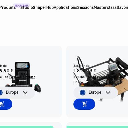
NOUVEAU
Produits
Studio
ShaperHub
Applications
Sessions
Masterclass
Savoi
ER ORIGIN
BENCHPILOT
ir de
à partir de
9,90 €
1 813,79 €
ncluse
livraison gratuite
TVA incluse
livraison gratuite
Prise
Europe
Europe