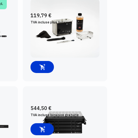
l.
NETTOYEUR À FRAISES
119,79 €
TVA incluse plus
livraison
É
SHAPER WORKSTATION
544,50 €
TVA incluse
livraison gratuite