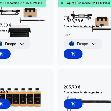
t | Économise 211,75 € TVA incl.
Paquet | Économise 12,10 € TVA inc
PER BENCHPILOT +
SHAPER BENCHPILOT + KIT
STATION + KIT
D'AGRANDISSEMENT DE LA
RANDISSEMENT DE LA
TABLETTE
LETTE
1 933,58 €
7,33 €
TVA incluse
livraison gratuite
ncluse
livraison gratuite
Prise
Europe
Europe
OYANT POUR LES FRAISES,
PIED À COULISSE CONNECT
 DE 6
205,70 €
,25 €
TVA incluse
livraison gratuite
ncluse
livraison gratuite