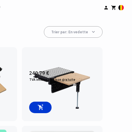
r
Trier par
: En vedette
KIT D'AGRANDISSMENT DE LA
TABLETTE
240,79 €
TVA incluse
livraison gratuite