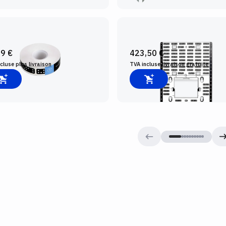
PERTAPE
SHAPER PLATE
99 €
423,50 €
ncluse plus
livraison
TVA incluse
livraison gratuite