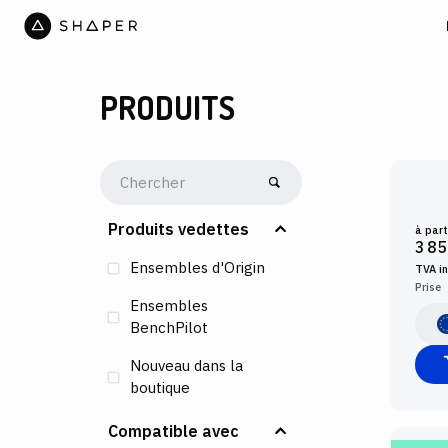
PRODUITS
SHAP
Produits vedettes
à part
3 85
Ensembles d'Origin
TVA i
Prise
Ensembles
BenchPilot
Nouveau dans la
boutique
Compatible avec