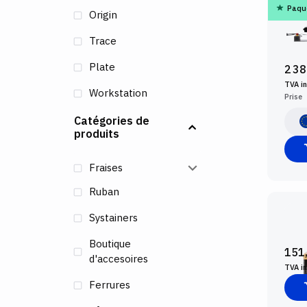
Paque
SHA
Origin
WORK
D'AG
Trace
TAB
Plate
2 38
TVA i
Workstation
Prise
Catégories de
produits
Fraises
Ruban
Systainers
NETT
PACK
Boutique
151
d'accesoires
TVA i
Ferrures