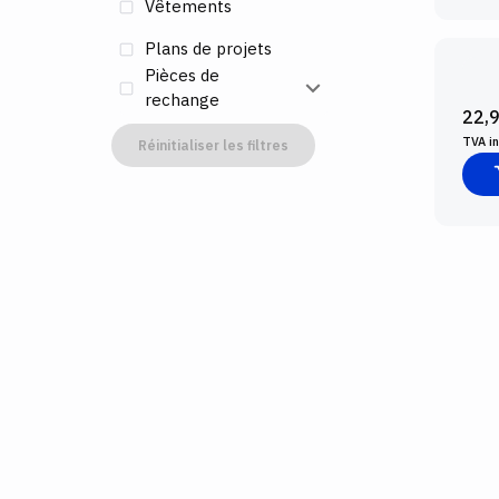
Vêtements
Plans de projets
Pièces de
SHA
rechange
22,
TVA i
Réinitialiser les filtres