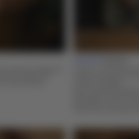
Lesson 04 |
Cloud Lifts
e und Greene sind eigentlich
"Cloud Lift" wird häufig bei S
dem Tisch Charakter. Mit
benutzt und sieht aus wie ein 
sie selbst herstellen.
zur Mitte hin ansteigen.
Darrell verwendet eine Reihe
dieses asiatisch inspirierte Me
einzubringen. Lerne, wie man 
Kanten mit einer speziellen 