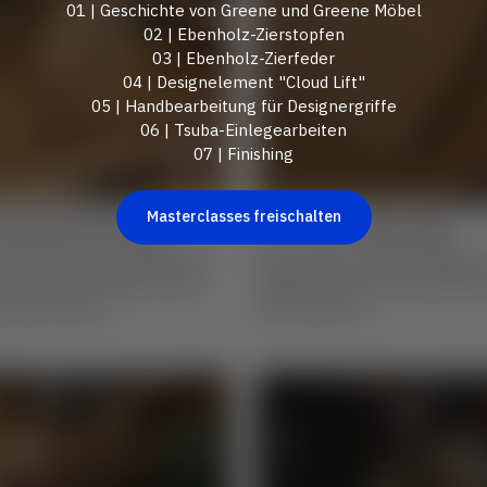
01 | Geschichte von Greene und Greene Möbel
02 | Ebenholz-Zierstopfen
03 | Ebenholz-Zierfeder
04 | Designelement "Cloud Lift"
05 | Handbearbeitung für Designergriffe
06 | Tsuba-Einlegearbeiten
07 | Finishing
Masterclasses freischalten
and Greene Furniture
Lesson 02 |
Ebony Pegs
entieren sich an asiatischen
Hier erfährst du, wie du diese
s-and-Crafts-Möbeln, aber
Möbeln von Greene and Greene
le übernommen.
und montierst.