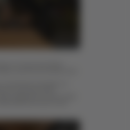
treben von Tischen oder Stühlen
Bogen, bei dem die horizontalen Linien
 von Oberfräsenvorrichtungen, um
rkmal in viele seiner Stücke
dieses Designelement erstellt und die
Handschleiftechnik weicher macht.