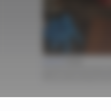
Lesson 07 |
Finishing
Das klassische Greene-and-Greene-Finis
aggressiv. In diesem letzten Abschnitt e
VOC-arme Version der Rezeptur herstel