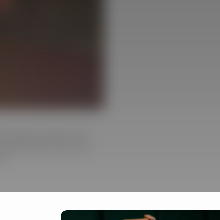
h-Rezept ist leider recht
rklärt Darrell, wie er eine
lt.