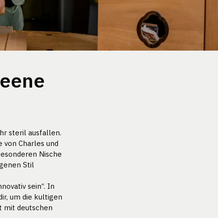
reene
 steril ausfallen.
e von Charles und
 besonderen Nische
genen Stil
novativ sein“. In
ir, um die kultigen
t mit deutschen