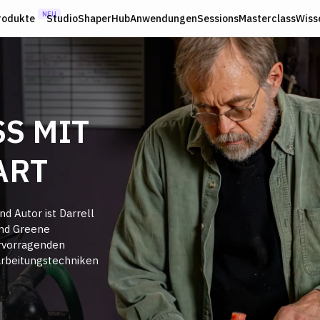
NEU
rodukte
Studio
ShaperHub
Anwendungen
Sessions
Masterclass
Wiss
S MIT
ART
d Autor ist Darrell
und Greene
ervorragenden
rbeitungstechniken