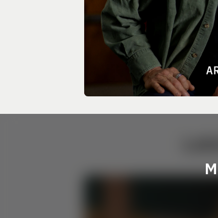
Lek
M