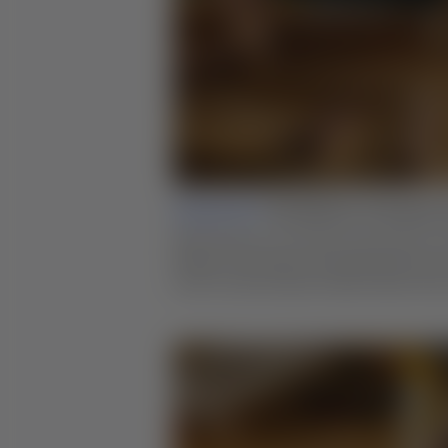
Lesson 01 |
The History of Greene 
Viele Stücke von Greene and Greene ori
Motiven und frühen amerikanischen Art
nicht nur die Greenes haben diese Sti