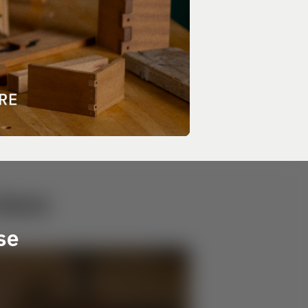
lass
se