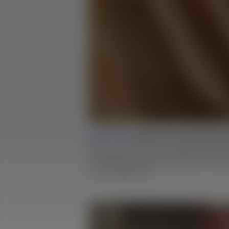
Lesson 05 |
Ribbon Pull and Hand S
Dieser Griff ist voll von subtilen Merkma
mit Origin bearbeitet und dann mit Feil
in Form gebracht.