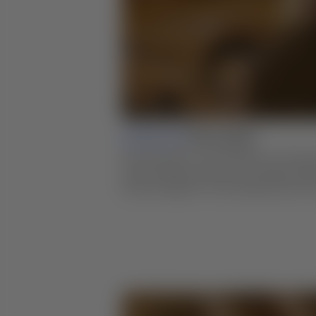
Lesson 03 |
Ebony Spline
Die Zierfedern in den Möbeln von Green
nicht funktional. Aber sie verleihen je
Darrells eigener Vorrichtung kannst du 