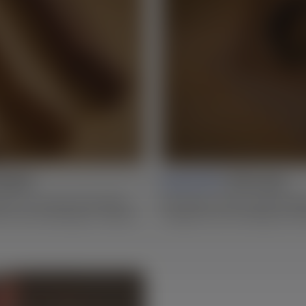
haping
Lesson 06 |
Tsuba Inlay
len. Er wird auf drei Seiten
Mit Shaper Plate und Workstat
en und Schleifpapier händisch
Einlage fräst, die häufig als 