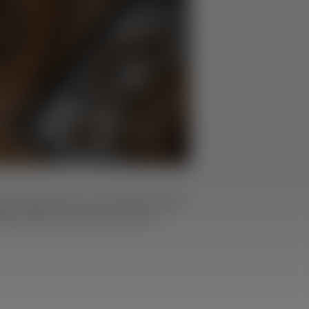
ion zeigt Darrell, wie man diese Tsuba-
Kabeldurchführung verwendet wird.