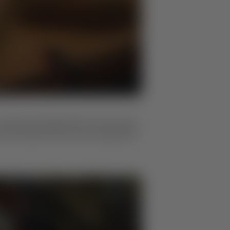
s klassische Designelement, das in allen
 verwendet wird, formst, bearbeitest