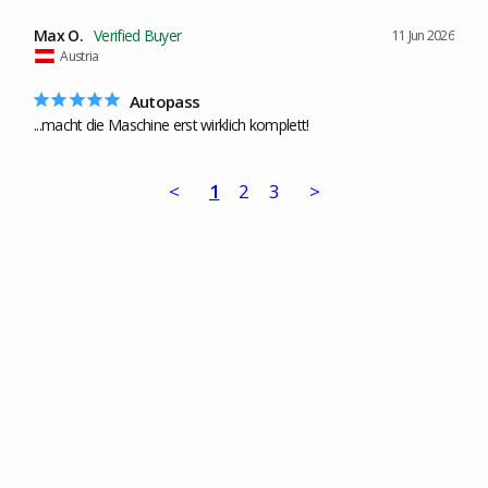
Max O.
11 Jun 2026
Austria
Autopass
...macht die Maschine erst wirklich komplett!
<
1
2
3
>