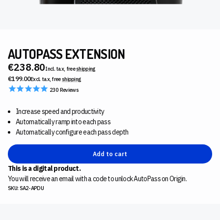
AUTOPASS EXTENSION
€238.80
Incl. tax, free
shipping
€199.00
Excl. tax, free
shipping
230
Reviews
Increase speed and productivity
Automatically ramp into each pass
Automatically configure each pass depth
Add to cart
This is a digital product.
You will receive an email with a code to unlock AutoPass on Origin.
SKU: SA2-APDU